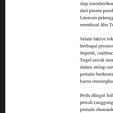
siap memberikan
dari proses pen
Layanan pelangg
membuat Abu Tog
Selain faktor t
berbagai promos
deposit, cashbac
Togel untuk men
dalam setiap ta
pemain berkese
harus meningkat
Perlu diingat b
penuh tanggung 
pemain disarank