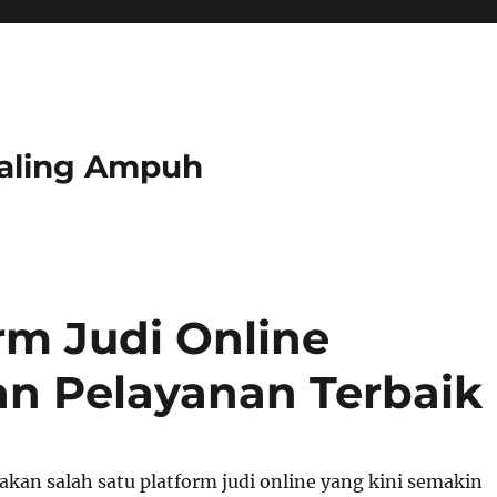
Paling Ampuh
rm Judi Online
n Pelayanan Terbaik
kan salah satu platform judi online yang kini semakin