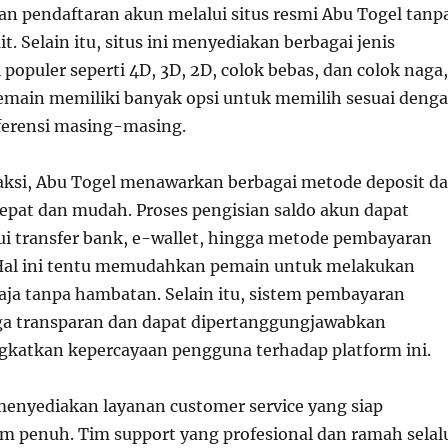
 pendaftaran akun melalui situs resmi Abu Togel tanp
t. Selain itu, situs ini menyediakan berbagai jenis
populer seperti 4D, 3D, 2D, colok bebas, dan colok naga,
emain memiliki banyak opsi untuk memilih sesuai deng
eferensi masing-masing.
aksi, Abu Togel menawarkan berbagai metode deposit d
epat dan mudah. Proses pengisian saldo akun dapat
ui transfer bank, e-wallet, hingga metode pembayaran
. Hal ini tentu memudahkan pemain untuk melakukan
aja tanpa hambatan. Selain itu, sistem pembayaran
a transparan dan dapat dipertanggungjawabkan
katkan kepercayaan pengguna terhadap platform ini.
menyediakan layanan customer service yang siap
 penuh. Tim support yang profesional dan ramah selal