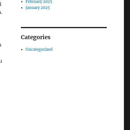
February 2025
i
January 2025
.
Categories
n
Uncategorized
u