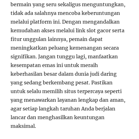
bermain yang seru sekaligus menguntungkan,
tidak ada salahnya mencoba keberuntungan
melalui platform ini. Dengan mengandalkan
kemudahan akses melalui link slot gacor serta
fitur unggulan lainnya, pemain dapat
meningkatkan peluang kemenangan secara
signifikan. Jangan tunggu lagi, manfaatkan
kesempatan emas ini untuk meraih
keberhasilan besar dalam dunia judi daring
yang sedang berkembang pesat. Pastikan
untuk selalu memilih situs terpercaya seperti
yang menawarkan layanan lengkap dan aman,
agar setiap langkah taruhan Anda berjalan
lancar dan menghasilkan keuntungan
maksimal.