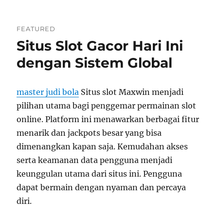
Link
Agen
PKV
FEATURED
Games
Situs Slot Gacor Hari Ini
Terbaik
Tahun
dengan Sistem Global
2026
dengan
Sistem
master judi bola
Situs slot Maxwin menjadi
Profesional
pilihan utama bagi penggemar permainan slot
online. Platform ini menawarkan berbagai fitur
menarik dan jackpots besar yang bisa
dimenangkan kapan saja. Kemudahan akses
serta keamanan data pengguna menjadi
keunggulan utama dari situs ini. Pengguna
dapat bermain dengan nyaman dan percaya
diri.