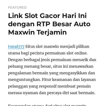
Games
FEATURED
Qiu
Link Slot Gacor Hari Ini
Qiu
Online
dengan RTP Besar Auto
Resmi
dengan
Maxwin Terjamin
Gameplay
Menarik
tunai777
Situs slot maxwin menjadi pilihan
utama bagi pecinta permainan slot online.
Dengan berbagai jenis permainan menarik dan
peluang menang besar, situs ini menawarkan
pengalaman bermain yang mengasyikkan dan
menguntungkan. Fitur keamanan dan layanan
pelanggan yang responsif membuat pemain
merasa nyaman dan percaya diri saat bermain.