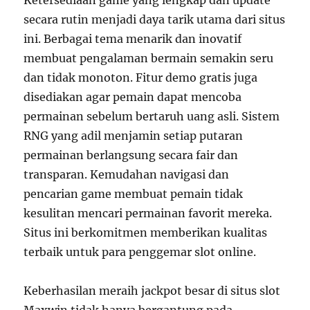
Ketersediaan game yang lengkap dan update
secara rutin menjadi daya tarik utama dari situs
ini. Berbagai tema menarik dan inovatif
membuat pengalaman bermain semakin seru
dan tidak monoton. Fitur demo gratis juga
disediakan agar pemain dapat mencoba
permainan sebelum bertaruh uang asli. Sistem
RNG yang adil menjamin setiap putaran
permainan berlangsung secara fair dan
transparan. Kemudahan navigasi dan
pencarian game membuat pemain tidak
kesulitan mencari permainan favorit mereka.
Situs ini berkomitmen memberikan kualitas
terbaik untuk para penggemar slot online.
Keberhasilan meraih jackpot besar di situs slot