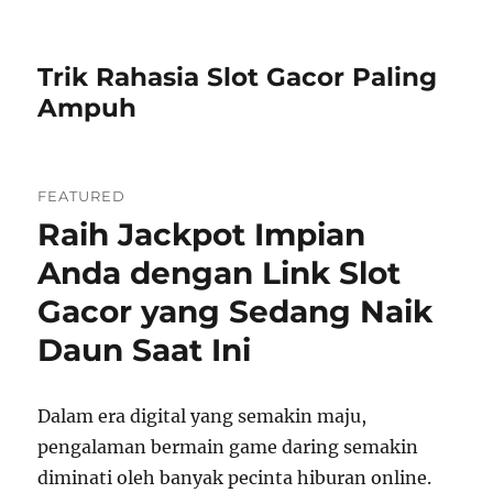
Trik Rahasia Slot Gacor Paling
Ampuh
FEATURED
Raih Jackpot Impian
Anda dengan Link Slot
Gacor yang Sedang Naik
Daun Saat Ini
Dalam era digital yang semakin maju,
pengalaman bermain game daring semakin
diminati oleh banyak pecinta hiburan online.