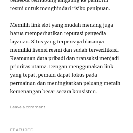
tersebut terhubung langsung ke platform
resmi untuk menghindari risiko penipuan.
Memilih link slot yang mudah menang juga
harus memperhatikan reputasi penyedia
layanan. Situs yang terpercaya biasanya
memiliki lisensi resmi dan sudah terverifikasi.
Keamanan data pribadi dan transaksi menjadi
prioritas utama. Dengan menggunakan link
yang tepat, pemain dapat fokus pada
permainan dan meningkatkan peluang meraih
kemenangan besar secara konsisten.
on
Leave a comment
Link
Slot777
Hari
FEATURED
Ini