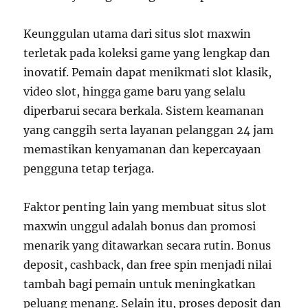
Keunggulan utama dari situs slot maxwin
terletak pada koleksi game yang lengkap dan
inovatif. Pemain dapat menikmati slot klasik,
video slot, hingga game baru yang selalu
diperbarui secara berkala. Sistem keamanan
yang canggih serta layanan pelanggan 24 jam
memastikan kenyamanan dan kepercayaan
pengguna tetap terjaga.
Faktor penting lain yang membuat situs slot
maxwin unggul adalah bonus dan promosi
menarik yang ditawarkan secara rutin. Bonus
deposit, cashback, dan free spin menjadi nilai
tambah bagi pemain untuk meningkatkan
peluang menang. Selain itu, proses deposit dan