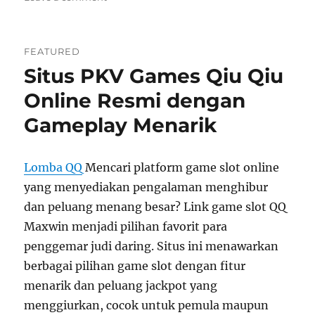
Link
Slot
Gacor
FEATURED
Hari
Situs PKV Games Qiu Qiu
Ini
Server
Online Resmi dengan
Premium
Auto
Gameplay Menarik
JP
Lomba QQ
Mencari platform game slot online
yang menyediakan pengalaman menghibur
dan peluang menang besar? Link game slot QQ
Maxwin menjadi pilihan favorit para
penggemar judi daring. Situs ini menawarkan
berbagai pilihan game slot dengan fitur
menarik dan peluang jackpot yang
menggiurkan, cocok untuk pemula maupun