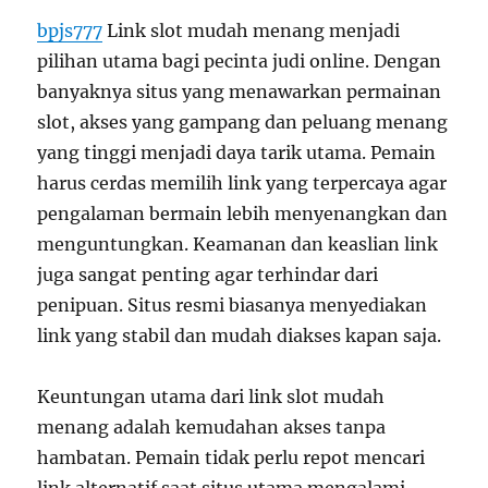
bpjs777
Link slot mudah menang menjadi
pilihan utama bagi pecinta judi online. Dengan
banyaknya situs yang menawarkan permainan
slot, akses yang gampang dan peluang menang
yang tinggi menjadi daya tarik utama. Pemain
harus cerdas memilih link yang terpercaya agar
pengalaman bermain lebih menyenangkan dan
menguntungkan. Keamanan dan keaslian link
juga sangat penting agar terhindar dari
penipuan. Situs resmi biasanya menyediakan
link yang stabil dan mudah diakses kapan saja.
Keuntungan utama dari link slot mudah
menang adalah kemudahan akses tanpa
hambatan. Pemain tidak perlu repot mencari