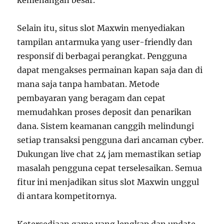
kemenangan besar.
Selain itu, situs slot Maxwin menyediakan
tampilan antarmuka yang user-friendly dan
responsif di berbagai perangkat. Pengguna
dapat mengakses permainan kapan saja dan di
mana saja tanpa hambatan. Metode
pembayaran yang beragam dan cepat
memudahkan proses deposit dan penarikan
dana. Sistem keamanan canggih melindungi
setiap transaksi pengguna dari ancaman cyber.
Dukungan live chat 24 jam memastikan setiap
masalah pengguna cepat terselesaikan. Semua
fitur ini menjadikan situs slot Maxwin unggul
di antara kompetitornya.