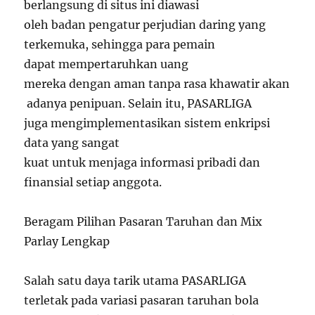
berlangsung di situs ini diawasi
oleh badan pengatur perjudian daring yang
terkemuka, sehingga para pemain
dapat mempertaruhkan uang
mereka dengan aman tanpa rasa khawatir akan
adanya penipuan. Selain itu, PASARLIGA
juga mengimplementasikan sistem enkripsi
data yang sangat
kuat untuk menjaga informasi pribadi dan
finansial setiap anggota.
Beragam Pilihan Pasaran Taruhan dan Mix
Parlay Lengkap
Salah satu daya tarik utama PASARLIGA
terletak pada variasi pasaran taruhan bola