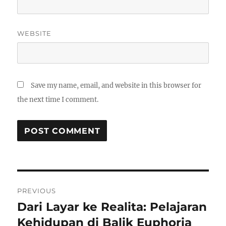
WEBSITE
Save my name, email, and website in this browser for
the next time I comment.
Post
PREVIOUS
navigation
Dari Layar ke Realita: Pelajaran
Previous
post:
Kehidupan di Balik Euphoria