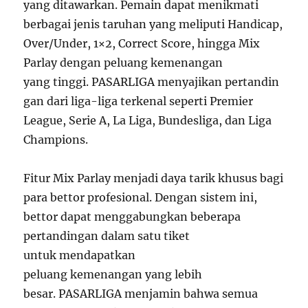
yang ditawarkan. Pemain dapat menikmati
berbagai jenis taruhan yang meliputi Handicap,
Over/Under, 1×2, Correct Score, hingga Mix
Parlay dengan peluang kemenangan
yang tinggi. PASARLIGA menyajikan pertandin
gan dari liga-liga terkenal seperti Premier
League, Serie A, La Liga, Bundesliga, dan Liga
Champions.
Fitur Mix Parlay menjadi daya tarik khusus bagi
para bettor profesional. Dengan sistem ini,
bettor dapat menggabungkan beberapa
pertandingan dalam satu tiket
untuk mendapatkan
peluang kemenangan yang lebih
besar. PASARLIGA menjamin bahwa semua