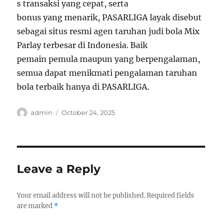
s transaksi yang cepat, serta
bonus yang menarik, PASARLIGA layak disebut
sebagai situs resmi agen taruhan judi bola Mix
Parlay terbesar di Indonesia. Baik
pemain pemula maupun yang berpengalaman,
semua dapat menikmati pengalaman taruhan
bola terbaik hanya di PASARLIGA.
Author
Posted
admin
October 24, 2025
on
Leave a Reply
Your email address will not be published.
Required fields
are marked
*