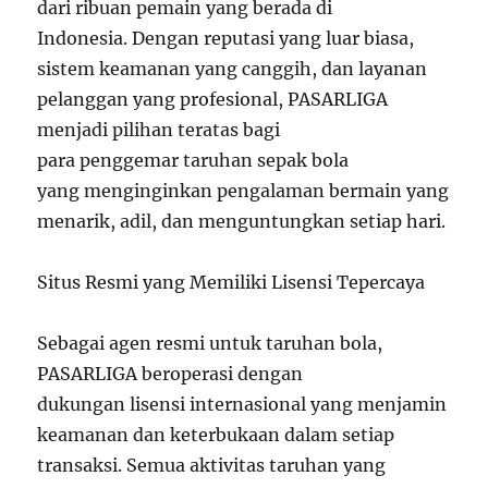
dari ribuan pemain yang berada di
Indonesia. Dengan reputasi yang luar biasa,
sistem keamanan yang canggih, dan layanan
pelanggan yang profesional, PASARLIGA
menjadi pilihan teratas bagi
para penggemar taruhan sepak bola
yang menginginkan pengalaman bermain yang
menarik, adil, dan menguntungkan setiap hari.
Situs Resmi yang Memiliki Lisensi Tepercaya
Sebagai agen resmi untuk taruhan bola,
PASARLIGA beroperasi dengan
dukungan lisensi internasional yang menjamin
keamanan dan keterbukaan dalam setiap
transaksi. Semua aktivitas taruhan yang