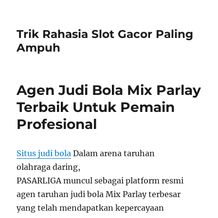
Trik Rahasia Slot Gacor Paling
Ampuh
Agen Judi Bola Mix Parlay
Terbaik Untuk Pemain
Profesional
Situs judi bola
Dalam arena taruhan
olahraga daring,
PASARLIGA muncul sebagai platform resmi
agen taruhan judi bola Mix Parlay terbesar
yang telah mendapatkan kepercayaan