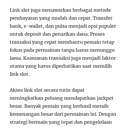
Link slot juga menawarkan berbagai metode
pembayaran yang mudah dan cepat. Transfer
bank, e-wallet, dan pulsa menjadi opsi populer
untuk deposit dan penarikan dana. Proses
transaksi yang cepat membantu pemain tetap
fokus pada permainan tanpa harus menunggu
lama. Keamanan transaksi juga menjadi faktor
utama yang harus diperhatikan saat memilih
link slot.
Akses link slot secara rutin dapat
meningkatkan peluang mendapatkan jackpot
besar. Banyak pemain yang berhasil meraih
kemenangan besar dari permainan ini. Dengan
strategi bermain yang tepat dan pengelolaan