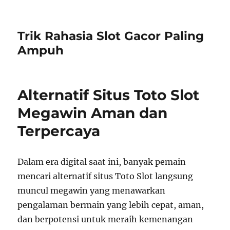
Trik Rahasia Slot Gacor Paling
Ampuh
Alternatif Situs Toto Slot
Megawin Aman dan
Terpercaya
Dalam era digital saat ini, banyak pemain
mencari alternatif situs Toto Slot langsung
muncul megawin yang menawarkan
pengalaman bermain yang lebih cepat, aman,
dan berpotensi untuk meraih kemenangan