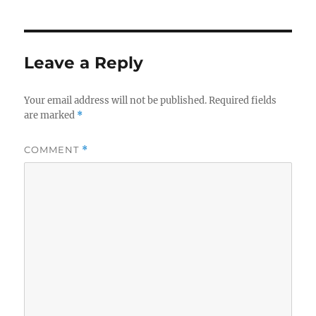
Leave a Reply
Your email address will not be published.
Required fields
are marked
*
COMMENT
*