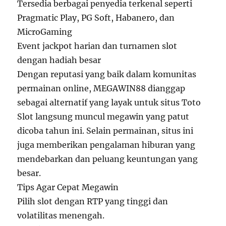
Tersedia berbagai penyedia terkenal seperti
Pragmatic Play, PG Soft, Habanero, dan
MicroGaming
Event jackpot harian dan turnamen slot
dengan hadiah besar
Dengan reputasi yang baik dalam komunitas
permainan online, MEGAWIN88 dianggap
sebagai alternatif yang layak untuk situs Toto
Slot langsung muncul megawin yang patut
dicoba tahun ini. Selain permainan, situs ini
juga memberikan pengalaman hiburan yang
mendebarkan dan peluang keuntungan yang
besar.
Tips Agar Cepat Megawin
Pilih slot dengan RTP yang tinggi dan
volatilitas menengah.