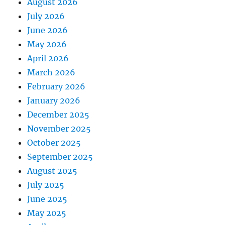
August 2026
July 2026
June 2026
May 2026
April 2026
March 2026
February 2026
January 2026
December 2025
November 2025
October 2025
September 2025
August 2025
July 2025
June 2025
May 2025