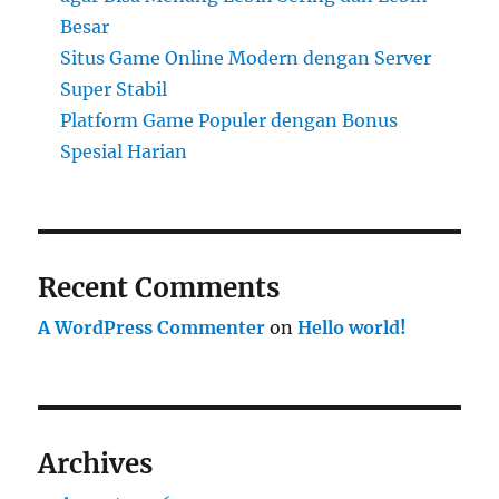
Besar
Situs Game Online Modern dengan Server
Super Stabil
Platform Game Populer dengan Bonus
Spesial Harian
Recent Comments
A WordPress Commenter
on
Hello world!
Archives