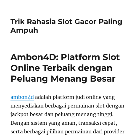
Trik Rahasia Slot Gacor Paling
Ampuh
Ambon4D: Platform Slot
Online Terbaik dengan
Peluang Menang Besar
ambon4d
adalah platform judi online yang
menyediakan berbagai permainan slot dengan
jackpot besar dan peluang menang tinggi.
Dengan sistem yang aman, transaksi cepat,
serta berbagai pilihan permainan dari provider