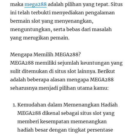
maka
mega288
adalah pilihan yang tepat. Situs
ini telah terbukti menyediakan pengalaman
bermain slot yang menyenangkan,
menguntungkan, serta bebas dari masalah
yang merugikan pemain.
Mengapa Memilih MEGA288?
MEGA288 memiliki sejumlah keuntungan yang
sulit ditemukan di situs slot lainnya. Berikut
adalah beberapa alasan mengapa MEGA288
seharusnya menjadi pilihan utama kamu:
Kemudahan dalam Memenangkan Hadiah
MEGA288 dikenal sebagai situs slot yang
memberi kesempatan memenangkan
hadiah besar dengan tingkat persentase