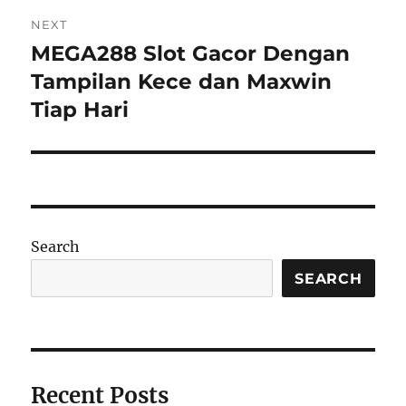
NEXT
MEGA288 Slot Gacor Dengan
Next
post:
Tampilan Kece dan Maxwin
Tiap Hari
Search
SEARCH
Recent Posts