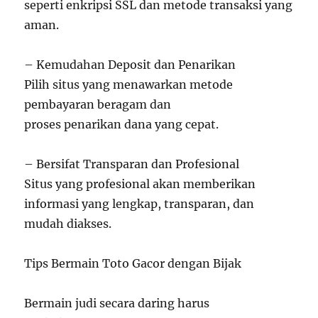
seperti enkripsi SSL dan metode transaksi yang
aman.
– Kemudahan Deposit dan Penarikan
Pilih situs yang menawarkan metode
pembayaran beragam dan
proses penarikan dana yang cepat.
– Bersifat Transparan dan Profesional
Situs yang profesional akan memberikan
informasi yang lengkap, transparan, dan
mudah diakses.
Tips Bermain Toto Gacor dengan Bijak
Bermain judi secara daring harus