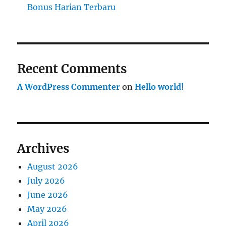
Bonus Harian Terbaru
Recent Comments
A WordPress Commenter
on
Hello world!
Archives
August 2026
July 2026
June 2026
May 2026
April 2026