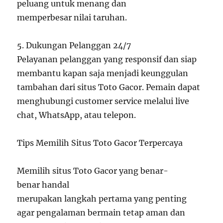
peluang untuk menang dan
memperbesar nilai taruhan.
5. Dukungan Pelanggan 24/7
Pelayanan pelanggan yang responsif dan siap
membantu kapan saja menjadi keunggulan
tambahan dari situs Toto Gacor. Pemain dapat
menghubungi customer service melalui live
chat, WhatsApp, atau telepon.
Tips Memilih Situs Toto Gacor Terpercaya
Memilih situs Toto Gacor yang benar-
benar handal
merupakan langkah pertama yang penting
agar pengalaman bermain tetap aman dan