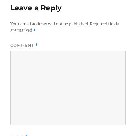
Leave a Reply
Your email address will not be published.
Required fields
are marked
*
COMMENT
*