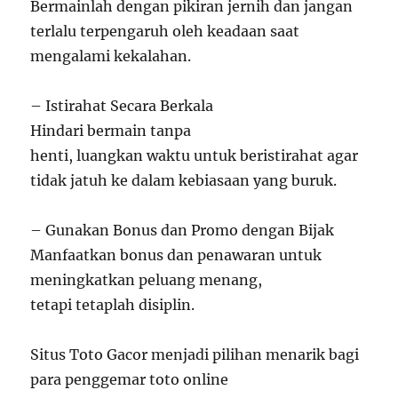
Bermainlah dengan pikiran jernih dan jangan
terlalu terpengaruh oleh keadaan saat
mengalami kekalahan.
– Istirahat Secara Berkala
Hindari bermain tanpa
henti, luangkan waktu untuk beristirahat agar
tidak jatuh ke dalam kebiasaan yang buruk.
– Gunakan Bonus dan Promo dengan Bijak
Manfaatkan bonus dan penawaran untuk
meningkatkan peluang menang,
tetapi tetaplah disiplin.
Situs Toto Gacor menjadi pilihan menarik bagi
para penggemar toto online