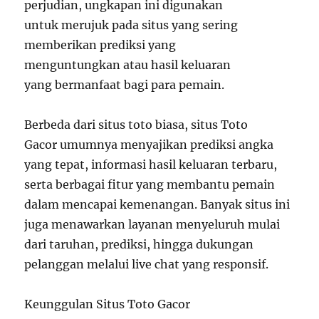
perjudian, ungkapan ini digunakan
untuk merujuk pada situs yang sering
memberikan prediksi yang
menguntungkan atau hasil keluaran
yang bermanfaat bagi para pemain.
Berbeda dari situs toto biasa, situs Toto
Gacor umumnya menyajikan prediksi angka
yang tepat, informasi hasil keluaran terbaru,
serta berbagai fitur yang membantu pemain
dalam mencapai kemenangan. Banyak situs ini
juga menawarkan layanan menyeluruh mulai
dari taruhan, prediksi, hingga dukungan
pelanggan melalui live chat yang responsif.
Keunggulan Situs Toto Gacor