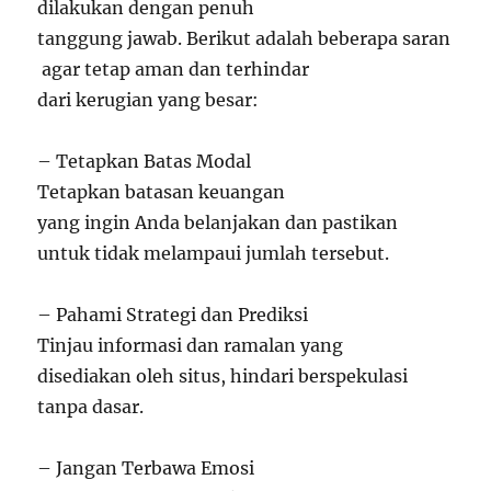
dilakukan dengan penuh
tanggung jawab. Berikut adalah beberapa saran
agar tetap aman dan terhindar
dari kerugian yang besar:
– Tetapkan Batas Modal
Tetapkan batasan keuangan
yang ingin Anda belanjakan dan pastikan
untuk tidak melampaui jumlah tersebut.
– Pahami Strategi dan Prediksi
Tinjau informasi dan ramalan yang
disediakan oleh situs, hindari berspekulasi
tanpa dasar.
– Jangan Terbawa Emosi