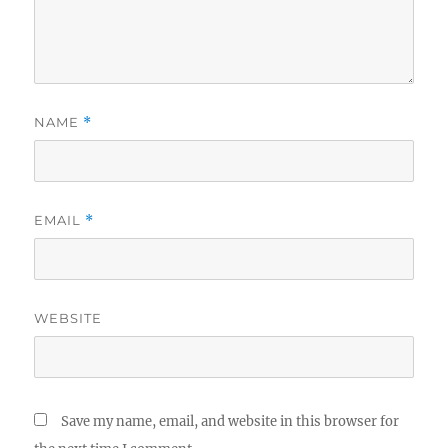
NAME
*
EMAIL
*
WEBSITE
Save my name, email, and website in this browser for