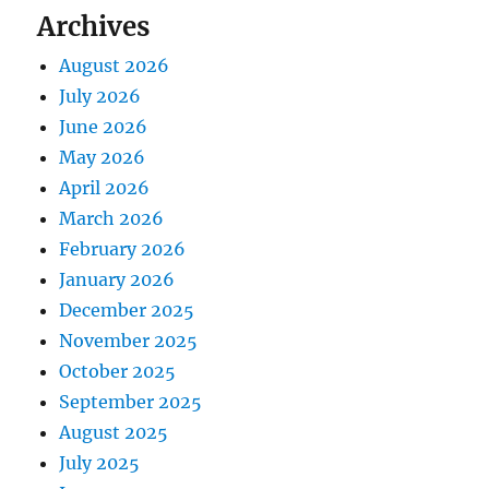
Archives
August 2026
July 2026
June 2026
May 2026
April 2026
March 2026
February 2026
January 2026
December 2025
November 2025
October 2025
September 2025
August 2025
July 2025