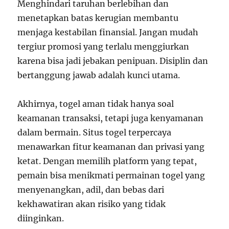
Menghindari taruhan berlebihan dan
menetapkan batas kerugian membantu
menjaga kestabilan finansial. Jangan mudah
tergiur promosi yang terlalu menggiurkan
karena bisa jadi jebakan penipuan. Disiplin dan
bertanggung jawab adalah kunci utama.
Akhirnya, togel aman tidak hanya soal
keamanan transaksi, tetapi juga kenyamanan
dalam bermain. Situs togel terpercaya
menawarkan fitur keamanan dan privasi yang
ketat. Dengan memilih platform yang tepat,
pemain bisa menikmati permainan togel yang
menyenangkan, adil, dan bebas dari
kekhawatiran akan risiko yang tidak
diinginkan.