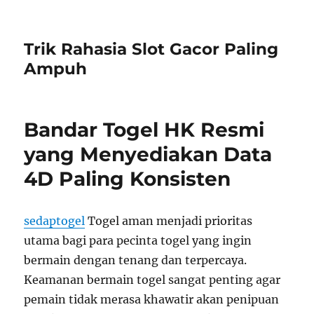
Trik Rahasia Slot Gacor Paling
Ampuh
Bandar Togel HK Resmi
yang Menyediakan Data
4D Paling Konsisten
sedaptogel
Togel aman menjadi prioritas
utama bagi para pecinta togel yang ingin
bermain dengan tenang dan terpercaya.
Keamanan bermain togel sangat penting agar
pemain tidak merasa khawatir akan penipuan