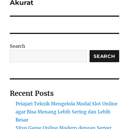
Akurat
Search
SEARCH
Recent Posts
Pelajari Teknik Mengelola Modal Slot Online
agar Bisa Menang Lebih Sering dan Lebih
Besar
Situs Game Online Modern dengan Server