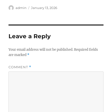
Author
Posted
admin
January 13, 2026
on
Leave a Reply
Your email address will not be published.
Required fields
are marked
*
COMMENT
*