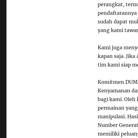
perangkat, terma
pendaftarannya 
sudah dapat mul
yang kami tawa
Kami juga meny
kapan saja. Jik
tim kami siap m
Komitmen DUMD
Kenyamanan dan
bagi kami. Ole
permainan yang 
manipulasi. Has
Number Generato
memiliki peluan