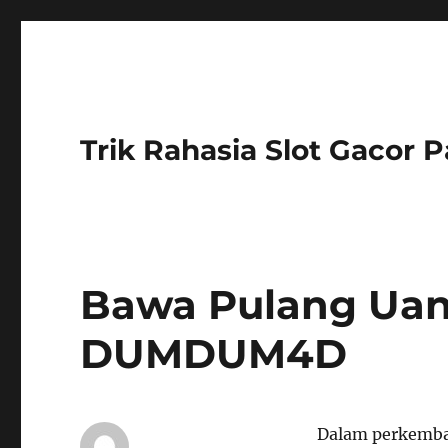
Trik Rahasia Slot Gacor 
Bawa Pulang Uan
DUMDUM4D
Dalam perkemban