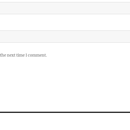
 the next time I comment.