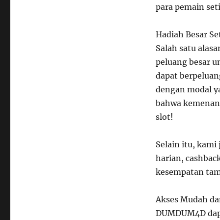
para pemain set
Hadiah Besar Se
Salah satu ala
peluang besar u
dapat berpeluan
dengan modal y
bahwa kemenanga
slot!
Selain itu, kam
harian, cashbac
kesempatan tam
Akses Mudah da
DUMDUM4D dapa