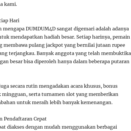
ia kami.
tiap Hari
san mengapa DUMDUM4D sangat digemari adalah adanya
ntuk mendapatkan hadiah besar. Setiap harinya, pemain
g membawa pulang jackpot yang bernilai jutaan rupee
ang terjangkau. Banyak anggota yang telah membuktik
n besar bisa diperoleh hanya dalam beberapa putaran
i juga secara rutin mengadakan acara khusus, bonus
k mingguan, serta turnamen slot yang memberikan
bahan untuk meraih lebih banyak kemenangan.
n Pendaftaran Cepat
t diakses dengan mudah menggunakan berbagai