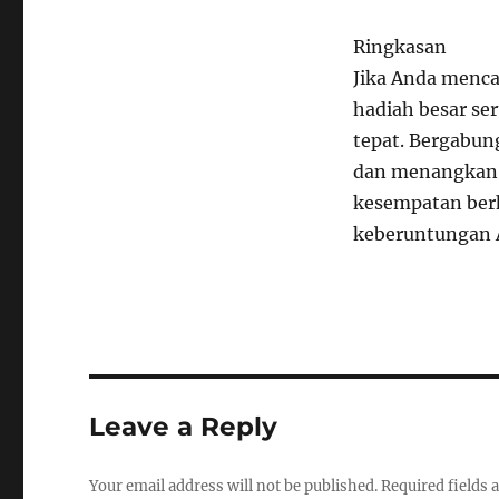
Ringkasan
Jika Anda mencar
hadiah besar s
tepat. Bergabun
dan menangkan 
kesempatan berh
keberuntungan A
Leave a Reply
Your email address will not be published.
Required fields