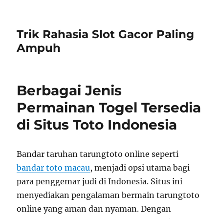
Trik Rahasia Slot Gacor Paling
Ampuh
Berbagai Jenis
Permainan Togel Tersedia
di Situs Toto Indonesia
Bandar taruhan tarungtoto online seperti
bandar toto macau
, menjadi opsi utama bagi
para penggemar judi di Indonesia. Situs ini
menyediakan pengalaman bermain tarungtoto
online yang aman dan nyaman. Dengan