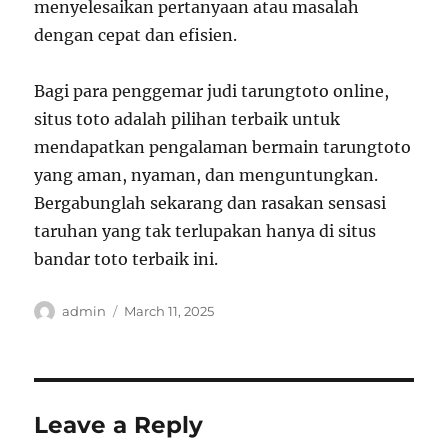
menyelesaikan pertanyaan atau masalah
dengan cepat dan efisien.
Bagi para penggemar judi tarungtoto online,
situs toto adalah pilihan terbaik untuk
mendapatkan pengalaman bermain tarungtoto
yang aman, nyaman, dan menguntungkan.
Bergabunglah sekarang dan rasakan sensasi
taruhan yang tak terlupakan hanya di situs
bandar toto terbaik ini.
Author
Posted
admin
March 11, 2025
on
Leave a Reply