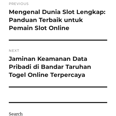
PREVIOUS
navigation
Mengenal Dunia Slot Lengkap:
Previous
post:
Panduan Terbaik untuk
Pemain Slot Online
NEXT
Jaminan Keamanan Data
Next
post:
Pribadi di Bandar Taruhan
Togel Online Terpercaya
Search