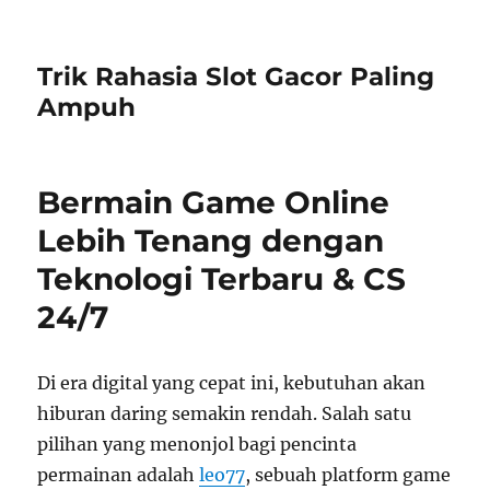
Trik Rahasia Slot Gacor Paling
Ampuh
Bermain Game Online
Lebih Tenang dengan
Teknologi Terbaru & CS
24/7
Di era digital yang cepat ini, kebutuhan akan
hiburan daring semakin rendah. Salah satu
pilihan yang menonjol bagi pencinta
permainan adalah
leo77
, sebuah platform game