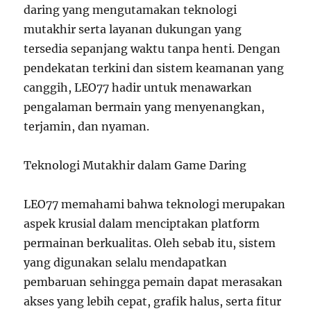
daring yang mengutamakan teknologi
mutakhir serta layanan dukungan yang
tersedia sepanjang waktu tanpa henti. Dengan
pendekatan terkini dan sistem keamanan yang
canggih, LEO77 hadir untuk menawarkan
pengalaman bermain yang menyenangkan,
terjamin, dan nyaman.
Teknologi Mutakhir dalam Game Daring
LEO77 memahami bahwa teknologi merupakan
aspek krusial dalam menciptakan platform
permainan berkualitas. Oleh sebab itu, sistem
yang digunakan selalu mendapatkan
pembaruan sehingga pemain dapat merasakan
akses yang lebih cepat, grafik halus, serta fitur