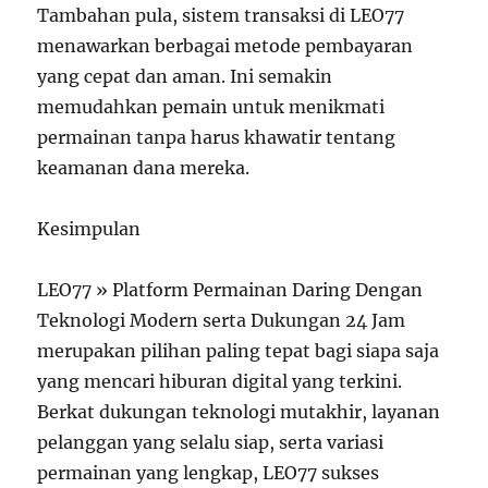
Tambahan pula, sistem transaksi di LEO77
menawarkan berbagai metode pembayaran
yang cepat dan aman. Ini semakin
memudahkan pemain untuk menikmati
permainan tanpa harus khawatir tentang
keamanan dana mereka.
Kesimpulan
LEO77 » Platform Permainan Daring Dengan
Teknologi Modern serta Dukungan 24 Jam
merupakan pilihan paling tepat bagi siapa saja
yang mencari hiburan digital yang terkini.
Berkat dukungan teknologi mutakhir, layanan
pelanggan yang selalu siap, serta variasi
permainan yang lengkap, LEO77 sukses