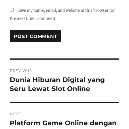
Save my name, email, and website in this browser for
the next time I comment.
Post
PREVIOUS
navigation
Dunia Hiburan Digital yang
Previous
post:
Seru Lewat Slot Online
NEXT
Platform Game Online dengan
Next