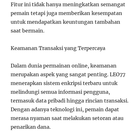
Fitur ini tidak hanya meningkatkan semangat
pemain tetapi juga memberikan kesempatan
untuk mendapatkan keuntungan tambahan
saat bermain.
Keamanan Transaksi yang Terpercaya
Dalam dunia permainan online, keamanan
merupakan aspek yang sangat penting. LEO77
menerapkan sistem enkripsi terbaru untuk
melindungi semua informasi pengguna,
termasuk data pribadi hingga rincian transaksi.
Dengan adanya teknologi ini, pemain dapat
merasa nyaman saat melakukan setoran atau
penarikan dana.