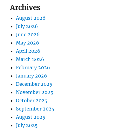
Archives
August 2026
July 2026
June 2026
May 2026
April 2026
March 2026
February 2026
January 2026
December 2025
November 2025
October 2025
September 2025
August 2025
July 2025