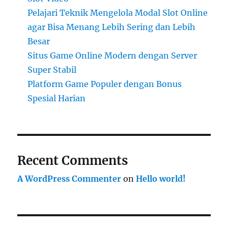
Pelajari Teknik Mengelola Modal Slot Online
agar Bisa Menang Lebih Sering dan Lebih
Besar
Situs Game Online Modern dengan Server
Super Stabil
Platform Game Populer dengan Bonus
Spesial Harian
Recent Comments
A WordPress Commenter
on
Hello world!