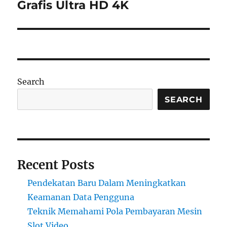
post:
Grafis Ultra HD 4K
Search
SEARCH
Recent Posts
Pendekatan Baru Dalam Meningkatkan
Keamanan Data Pengguna
Teknik Memahami Pola Pembayaran Mesin
Slot Video