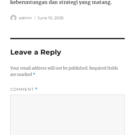
keberuntungan dan strategi yang matang.
Author
Posted
admin
June 10, 2026
on
Leave a Reply
Your email address will not be published.
Required fields
are marked
*
COMMENT
*