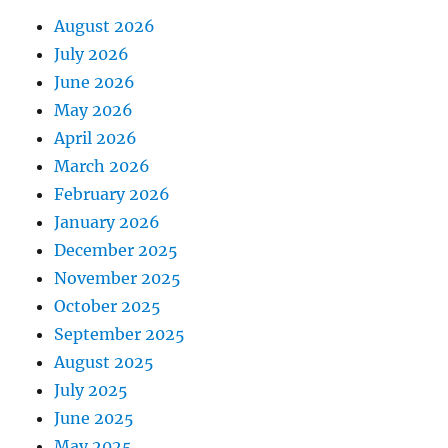
August 2026
July 2026
June 2026
May 2026
April 2026
March 2026
February 2026
January 2026
December 2025
November 2025
October 2025
September 2025
August 2025
July 2025
June 2025
May 2025