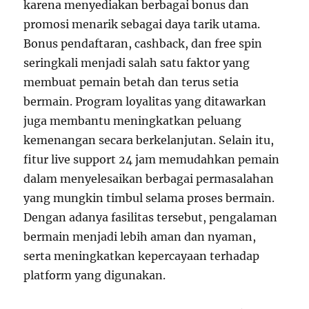
karena menyediakan berbagai bonus dan
promosi menarik sebagai daya tarik utama.
Bonus pendaftaran, cashback, dan free spin
seringkali menjadi salah satu faktor yang
membuat pemain betah dan terus setia
bermain. Program loyalitas yang ditawarkan
juga membantu meningkatkan peluang
kemenangan secara berkelanjutan. Selain itu,
fitur live support 24 jam memudahkan pemain
dalam menyelesaikan berbagai permasalahan
yang mungkin timbul selama proses bermain.
Dengan adanya fasilitas tersebut, pengalaman
bermain menjadi lebih aman dan nyaman,
serta meningkatkan kepercayaan terhadap
platform yang digunakan.