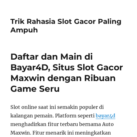
Trik Rahasia Slot Gacor Paling
Ampuh
Daftar dan Main di
Bayar4D, Situs Slot Gacor
Maxwin dengan Ribuan
Game Seru
Slot online saat ini semakin populer di
kalangan pemain. Platform seperti
bayar4d
menghadirkan fitur terbaru bernama Auto
Maxwin. Fitur menarik ini meningkatkan