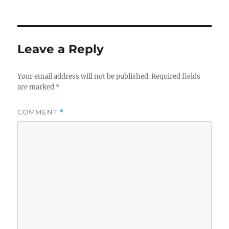
on
Leave a Reply
Your email address will not be published.
Required fields
are marked
*
COMMENT
*