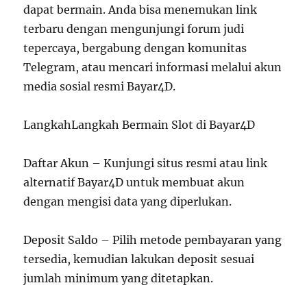
dapat bermain. Anda bisa menemukan link
terbaru dengan mengunjungi forum judi
tepercaya, bergabung dengan komunitas
Telegram, atau mencari informasi melalui akun
media sosial resmi Bayar4D.
LangkahLangkah Bermain Slot di Bayar4D
Daftar Akun – Kunjungi situs resmi atau link
alternatif Bayar4D untuk membuat akun
dengan mengisi data yang diperlukan.
Deposit Saldo – Pilih metode pembayaran yang
tersedia, kemudian lakukan deposit sesuai
jumlah minimum yang ditetapkan.