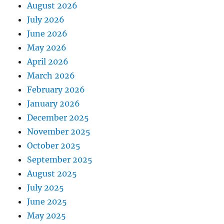
August 2026
July 2026
June 2026
May 2026
April 2026
March 2026
February 2026
January 2026
December 2025
November 2025
October 2025
September 2025
August 2025
July 2025
June 2025
May 2025