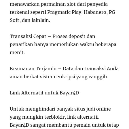
menawarkan permainan slot dari penyedia
terkenal seperti Pragmatic Play, Habanero, PG
Soft, dan lainlain.
Transaksi Cepat – Proses deposit dan
penarikan hanya memerlukan waktu beberapa
menit.
Keamanan Terjamin – Data dan transaksi Anda
aman berkat sistem enkripsi yang canggih.
Link Alternatif untuk Bayar4D
Untuk menghindari banyak situs judi online
yang mungkin terblokir, link alternatif
Bayar4D sangat membantu pemain untuk tetap