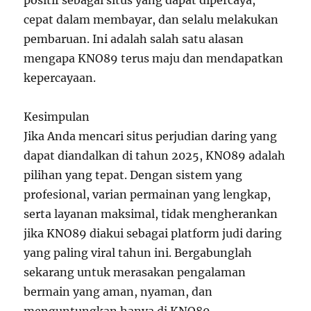
positif sebagai situs yang dapat dipercaya,
cepat dalam membayar, dan selalu melakukan
pembaruan. Ini adalah salah satu alasan
mengapa KNO89 terus maju dan mendapatkan
kepercayaan.
Kesimpulan
Jika Anda mencari situs perjudian daring yang
dapat diandalkan di tahun 2025, KNO89 adalah
pilihan yang tepat. Dengan sistem yang
profesional, varian permainan yang lengkap,
serta layanan maksimal, tidak mengherankan
jika KNO89 diakui sebagai platform judi daring
yang paling viral tahun ini. Bergabunglah
sekarang untuk merasakan pengalaman
bermain yang aman, nyaman, dan