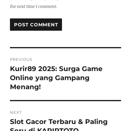
the next time I comment.
Post
PREVIOUS
navigation
Kurir89 2025: Surga Game
Previous
post:
Online yang Gampang
Menang!
NEXT
Slot Gacor Terbaru & Paling
Next
post:
Seru di KARIRTOTO