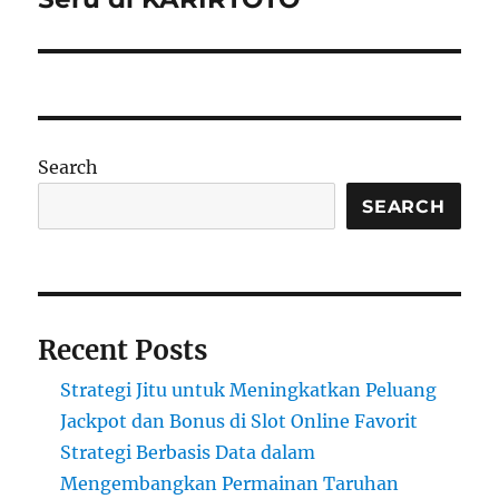
Search
SEARCH
Recent Posts
Strategi Jitu untuk Meningkatkan Peluang
Jackpot dan Bonus di Slot Online Favorit
Strategi Berbasis Data dalam
Mengembangkan Permainan Taruhan