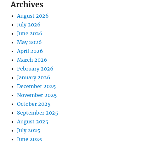
Archives
August 2026
July 2026
June 2026
May 2026
April 2026
March 2026
February 2026
January 2026
December 2025
November 2025
October 2025
September 2025
August 2025
July 2025
June 2025