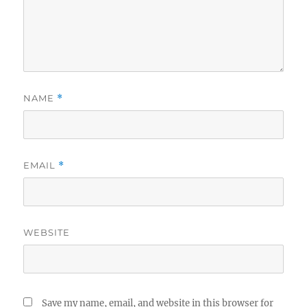
NAME
*
EMAIL
*
WEBSITE
Save my name, email, and website in this browser for