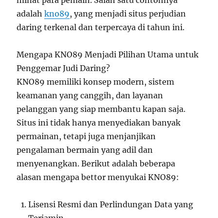
minat para pemain. Salah satu contohnya
adalah
kno89
, yang menjadi situs perjudian
daring terkenal dan terpercaya di tahun ini.
Mengapa KNO89 Menjadi Pilihan Utama untuk
Penggemar Judi Daring?
KNO89 memiliki konsep modern, sistem
keamanan yang canggih, dan layanan
pelanggan yang siap membantu kapan saja.
Situs ini tidak hanya menyediakan banyak
permainan, tetapi juga menjanjikan
pengalaman bermain yang adil dan
menyenangkan. Berikut adalah beberapa
alasan mengapa bettor menyukai KNO89:
Lisensi Resmi dan Perlindungan Data yang