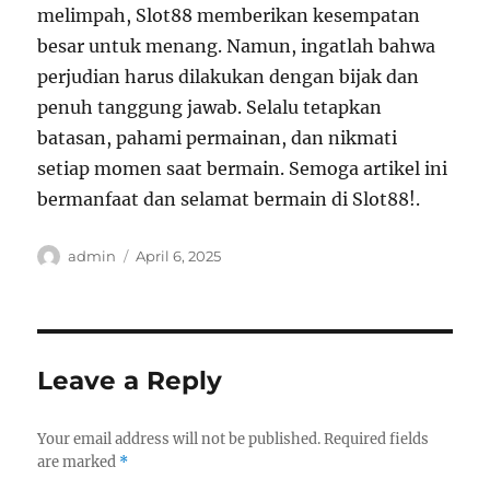
melimpah, Slot88 memberikan kesempatan
besar untuk menang. Namun, ingatlah bahwa
perjudian harus dilakukan dengan bijak dan
penuh tanggung jawab. Selalu tetapkan
batasan, pahami permainan, dan nikmati
setiap momen saat bermain. Semoga artikel ini
bermanfaat dan selamat bermain di Slot88!.
Author
Posted
admin
April 6, 2025
on
Leave a Reply
Your email address will not be published.
Required fields
are marked
*