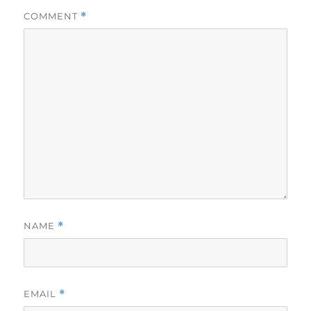
COMMENT
*
NAME
*
EMAIL
*