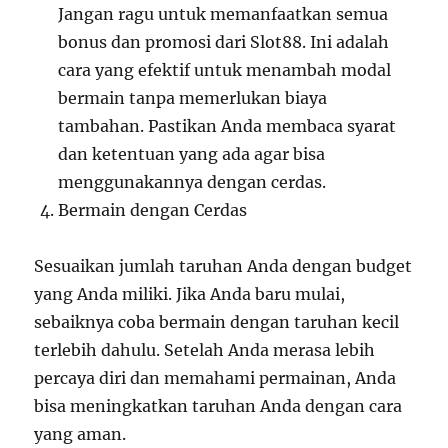
Jangan ragu untuk memanfaatkan semua
bonus dan promosi dari Slot88. Ini adalah
cara yang efektif untuk menambah modal
bermain tanpa memerlukan biaya
tambahan. Pastikan Anda membaca syarat
dan ketentuan yang ada agar bisa
menggunakannya dengan cerdas.
Bermain dengan Cerdas
Sesuaikan jumlah taruhan Anda dengan budget
yang Anda miliki. Jika Anda baru mulai,
sebaiknya coba bermain dengan taruhan kecil
terlebih dahulu. Setelah Anda merasa lebih
percaya diri dan memahami permainan, Anda
bisa meningkatkan taruhan Anda dengan cara
yang aman.