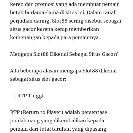
keren dan promosi yang ada membuat pemain
betah berlama-lama di situs ini. Dalam ranah
perjudian daring, Slot88 sering disebut sebagai
situs gacor karena kerap memberikan
kemenangan kepada para pemainnya.
Mengapa Slot88 Dikenal Sebagai Situs Gacor?
Ada beberapa alasan mengapa Slot88 dikenal
sebagai situs slot gacor:
RTP Tinggi
RTP (Return to Player) adalah persentase
jumlah uang yang dikembalikan kepada
pemain dari total taruhan yang dipasang.