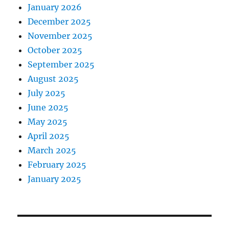
January 2026
December 2025
November 2025
October 2025
September 2025
August 2025
July 2025
June 2025
May 2025
April 2025
March 2025
February 2025
January 2025