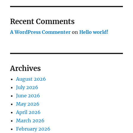
Recent Comments
A WordPress Commenter
on
Hello world!
Archives
August 2026
July 2026
June 2026
May 2026
April 2026
March 2026
February 2026