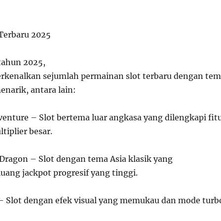
Terbaru 2025
tahun 2025,
rkenalkan sejumlah permainan slot terbaru dengan te
enarik, antara lain:
enture – Slot bertema luar angkasa yang dilengkapi fit
tiplier besar.
Dragon – Slot dengan tema Asia klasik yang
ang jackpot progresif yang tinggi.
– Slot dengan efek visual yang memukau dan mode turb