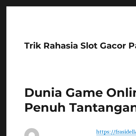
Trik Rahasia Slot Gacor 
Dunia Game Onl
Penuh Tantanga
https://fraside