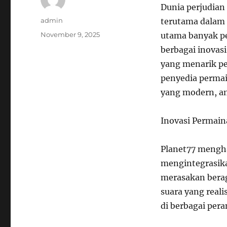
Dunia perjudian
Author
admin
terutama dalam 
Posted
November 9, 2025
utama banyak p
on
berbagai inovasi
yang menarik per
penyedia permai
yang modern, a
Inovasi Permaina
Planet77 mengha
mengintegrasikan
merasakan berag
suara yang reali
di berbagai per