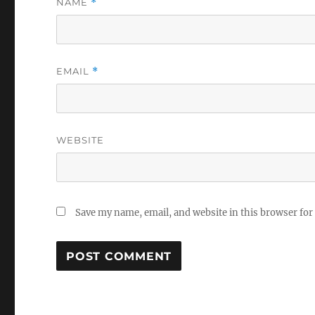
NAME
*
EMAIL
*
WEBSITE
Save my name, email, and website in this browser for