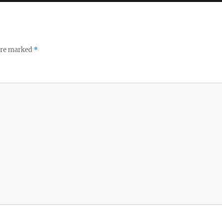
 are marked
*