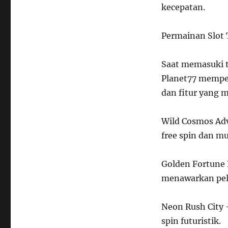
kecepatan.
Permainan Slot 
Saat memasuki 
Planet77 mempe
dan fitur yang m
Wild Cosmos Adv
free spin dan mul
Golden Fortune 
menawarkan pelu
Neon Rush City 
spin futuristik.