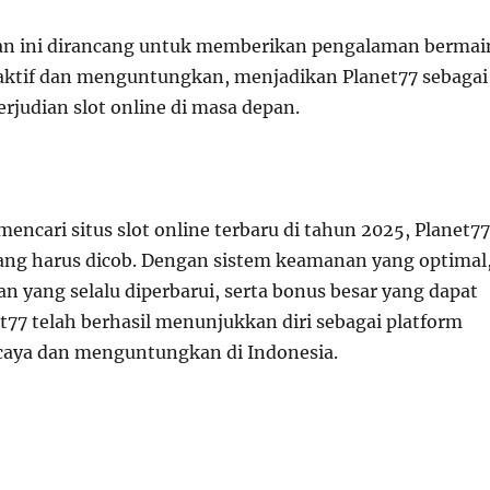
n ini dirancang untuk memberikan pengalaman bermai
raktif dan menguntungkan, menjadikan Planet77 sebagai
rjudian slot online di masa depan.
encari situs slot online terbaru di tahun 2025, Planet77
yang harus dicob. Dengan sistem keamanan yang optimal
n yang selalu diperbarui, serta bonus besar yang dapat
t77 telah berhasil menunjukkan diri sebagai platform
rcaya dan menguntungkan di Indonesia.