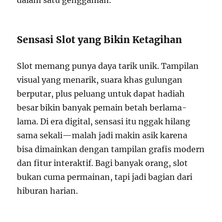
dalam satu genggaman.
Sensasi Slot yang Bikin Ketagihan
Slot memang punya daya tarik unik. Tampilan
visual yang menarik, suara khas gulungan
berputar, plus peluang untuk dapat hadiah
besar bikin banyak pemain betah berlama-
lama. Di era digital, sensasi itu nggak hilang
sama sekali—malah jadi makin asik karena
bisa dimainkan dengan tampilan grafis modern
dan fitur interaktif. Bagi banyak orang, slot
bukan cuma permainan, tapi jadi bagian dari
hiburan harian.