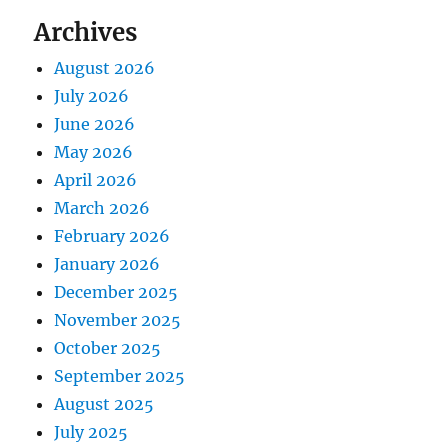
Archives
August 2026
July 2026
June 2026
May 2026
April 2026
March 2026
February 2026
January 2026
December 2025
November 2025
October 2025
September 2025
August 2025
July 2025