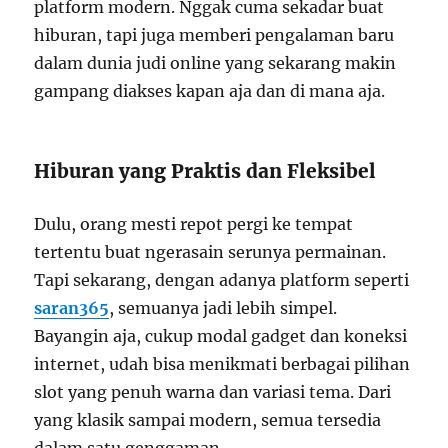
platform modern. Nggak cuma sekadar buat
hiburan, tapi juga memberi pengalaman baru
dalam dunia judi online yang sekarang makin
gampang diakses kapan aja dan di mana aja.
Hiburan yang Praktis dan Fleksibel
Dulu, orang mesti repot pergi ke tempat
tertentu buat ngerasain serunya permainan.
Tapi sekarang, dengan adanya platform seperti
saran365
, semuanya jadi lebih simpel.
Bayangin aja, cukup modal gadget dan koneksi
internet, udah bisa menikmati berbagai pilihan
slot yang penuh warna dan variasi tema. Dari
yang klasik sampai modern, semua tersedia