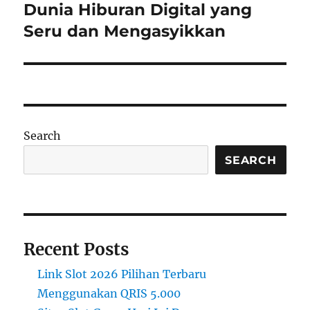
Dunia Hiburan Digital yang
Next
post:
Seru dan Mengasyikkan
Search
SEARCH
Recent Posts
Link Slot 2026 Pilihan Terbaru
Menggunakan QRIS 5.000