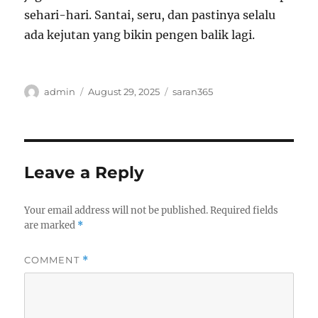
sehari-hari. Santai, seru, dan pastinya selalu
ada kejutan yang bikin pengen balik lagi.
Author
Posted
Tags
admin
August 29, 2025
saran365
on
Leave a Reply
Your email address will not be published.
Required fields
are marked
*
COMMENT
*