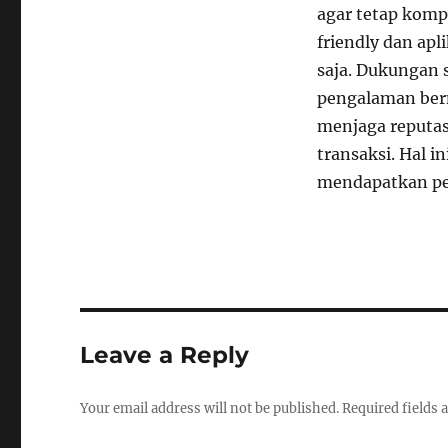
agar tetap kompe
friendly dan ap
saja. Dukungan 
pengalaman berm
menjaga reputas
transaksi. Hal i
mendapatkan pe
Leave a Reply
Your email address will not be published.
Required fields