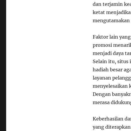
dan terjamin kea
ketat menjadika
mengutamakan i
Faktor lain yang
promosi menarik 
menjadi daya t
Selain itu, sit
hadiah besar ag
layanan pelang
menyelesaikan k
Dengan banyakny
merasa didukun
Keberhasilan dar
yang diterapkan