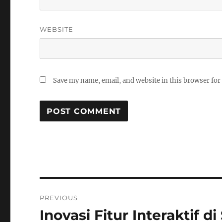
WEBSITE
Save my name, email, and website in this browser for
Post
PREVIOUS
navigation
Inovasi Fitur Interaktif d
Previous