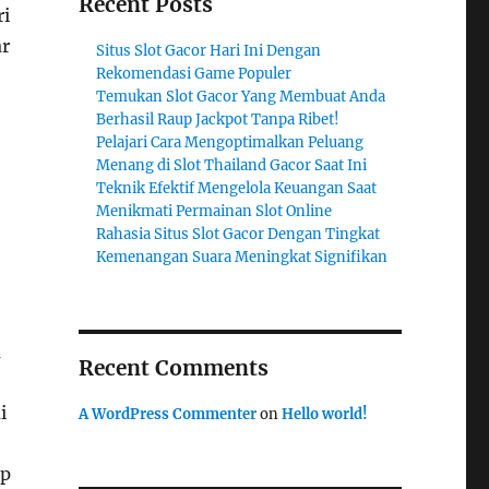
Recent Posts
ri
ar
Situs Slot Gacor Hari Ini Dengan
Rekomendasi Game Populer
Temukan Slot Gacor Yang Membuat Anda
Berhasil Raup Jackpot Tanpa Ribet!
Pelajari Cara Mengoptimalkan Peluang
Menang di Slot Thailand Gacor Saat Ini
Teknik Efektif Mengelola Keuangan Saat
Menikmati Permainan Slot Online
Rahasia Situs Slot Gacor Dengan Tingkat
Kemenangan Suara Meningkat Signifikan
a
Recent Comments
i
A WordPress Commenter
on
Hello world!
ap