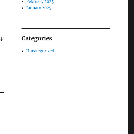
February 2025
January 2025
ap
Categories
Uncategorized