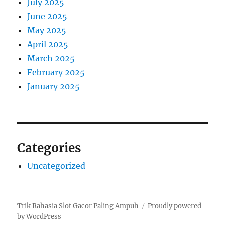
July 2025
June 2025
May 2025
April 2025
March 2025
February 2025
January 2025
Categories
Uncategorized
Trik Rahasia Slot Gacor Paling Ampuh
Proudly powered
by WordPress