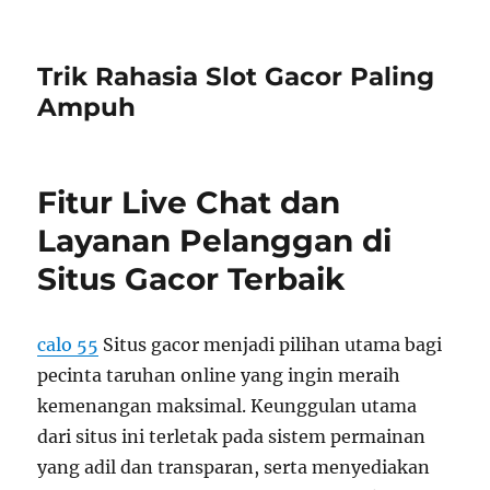
Trik Rahasia Slot Gacor Paling
Ampuh
Fitur Live Chat dan
Layanan Pelanggan di
Situs Gacor Terbaik
calo 55
Situs gacor menjadi pilihan utama bagi
pecinta taruhan online yang ingin meraih
kemenangan maksimal. Keunggulan utama
dari situs ini terletak pada sistem permainan
yang adil dan transparan, serta menyediakan