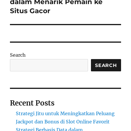
post:
dalam Menarik Pemain ke
Situs Gacor
Search
SEARCH
Recent Posts
Strategi Jitu untuk Meningkatkan Peluang
Jackpot dan Bonus di Slot Online Favorit
Strategi Berbasis Data dalam