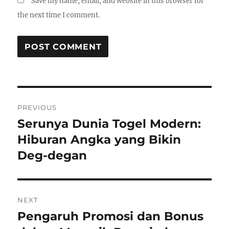
Save my name, email, and website in this browser for
the next time I comment.
Post
PREVIOUS
navigation
Serunya Dunia Togel Modern:
Previous
post:
Hiburan Angka yang Bikin
Deg-degan
NEXT
Pengaruh Promosi dan Bonus
Next