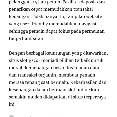
pelanggan 24 jam penuh. Fasilitas deposit dan
penarikan cepat memudahkan transaksi
keuangan. Tidak hanya itu, tampilan website
yang user-friendly memudahkan navigasi,
sehingga pemain dapat fokus pada permainan
tanpa hambatan.
Dengan berbagai keuntungan yang ditawarkan,
situs slot gacor menjadi pilihan terbaik untuk
meraih kemenangan besar. Keamanan data
dan transaksi terjamin, membuat pemain
merasa tenang saat bermain. Keberhasilan dan
kesenangan dalam bermain slot online kini
semakin mudah didapatkan di situs terpercaya
ini.