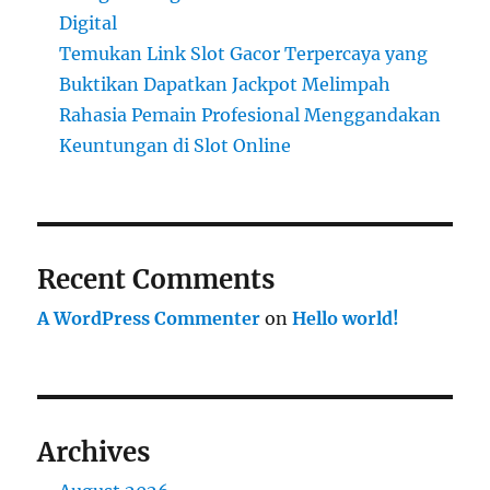
Digital
Temukan Link Slot Gacor Terpercaya yang
Buktikan Dapatkan Jackpot Melimpah
Rahasia Pemain Profesional Menggandakan
Keuntungan di Slot Online
Recent Comments
A WordPress Commenter
on
Hello world!
Archives