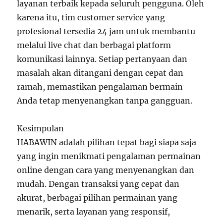
layanan terbaik kepada seluruh pengguna. Oleh
karena itu, tim customer service yang
profesional tersedia 24 jam untuk membantu
melalui live chat dan berbagai platform
komunikasi lainnya. Setiap pertanyaan dan
masalah akan ditangani dengan cepat dan
ramah, memastikan pengalaman bermain
Anda tetap menyenangkan tanpa gangguan.
Kesimpulan
HABAWIN adalah pilihan tepat bagi siapa saja
yang ingin menikmati pengalaman permainan
online dengan cara yang menyenangkan dan
mudah. Dengan transaksi yang cepat dan
akurat, berbagai pilihan permainan yang
menarik, serta layanan yang responsif,