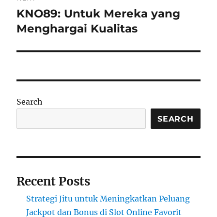
KNO89: Untuk Mereka yang
Next
post:
Menghargai Kualitas
Search
SEARCH
Recent Posts
Strategi Jitu untuk Meningkatkan Peluang
Jackpot dan Bonus di Slot Online Favorit