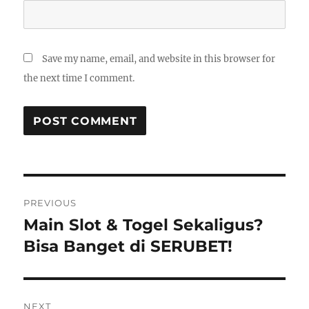
Save my name, email, and website in this browser for
the next time I comment.
Post
PREVIOUS
navigation
Main Slot & Togel Sekaligus?
Previous
post:
Bisa Banget di SERUBET!
NEXT