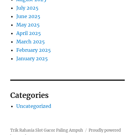
July 2025
June 2025
May 2025
April 2025
March 2025
February 2025
January 2025
Categories
Uncategorized
Trik Rahasia Slot Gacor Paling Ampuh
Proudly powered