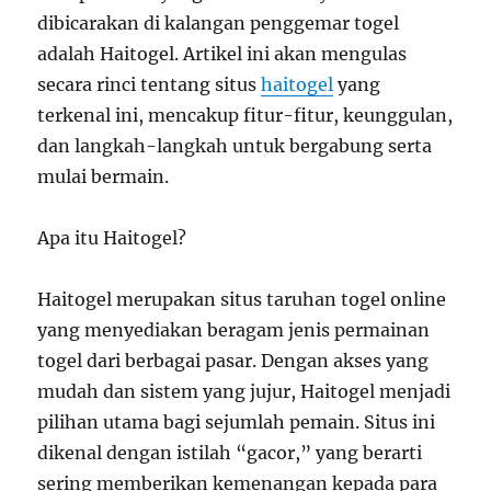
dibicarakan di kalangan penggemar togel
adalah Haitogel. Artikel ini akan mengulas
secara rinci tentang situs
haitogel
yang
terkenal ini, mencakup fitur-fitur, keunggulan,
dan langkah-langkah untuk bergabung serta
mulai bermain.
Apa itu Haitogel?
Haitogel merupakan situs taruhan togel online
yang menyediakan beragam jenis permainan
togel dari berbagai pasar. Dengan akses yang
mudah dan sistem yang jujur, Haitogel menjadi
pilihan utama bagi sejumlah pemain. Situs ini
dikenal dengan istilah “gacor,” yang berarti
sering memberikan kemenangan kepada para