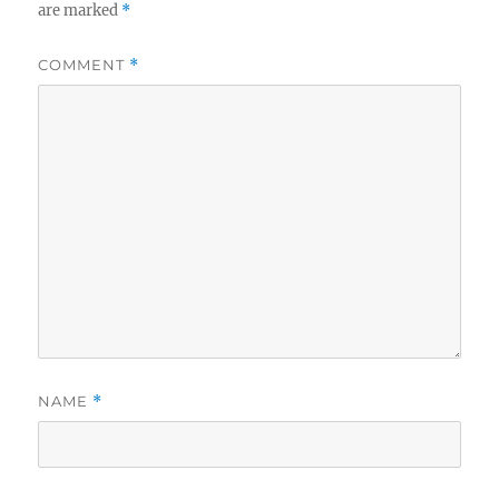
are marked
*
COMMENT
*
NAME
*