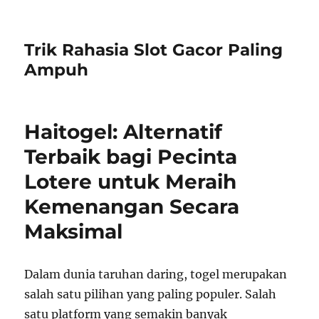
Trik Rahasia Slot Gacor Paling
Ampuh
Haitogel: Alternatif
Terbaik bagi Pecinta
Lotere untuk Meraih
Kemenangan Secara
Maksimal
Dalam dunia taruhan daring, togel merupakan
salah satu pilihan yang paling populer. Salah
satu platform yang semakin banyak