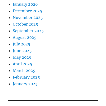
January 2026
December 2025
November 2025
October 2025
September 2025
August 2025
July 2025
June 2025
May 2025
April 2025
March 2025
February 2025
January 2025