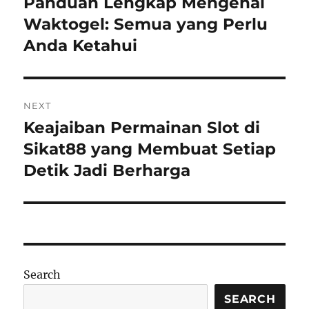
Panduan Lengkap Mengenai
Previous
post:
Waktogel: Semua yang Perlu
Anda Ketahui
NEXT
Keajaiban Permainan Slot di
Next
post:
Sikat88 yang Membuat Setiap
Detik Jadi Berharga
Search
SEARCH