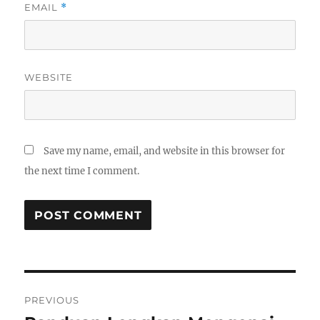
EMAIL
*
WEBSITE
Save my name, email, and website in this browser for
the next time I comment.
Post
PREVIOUS
navigation