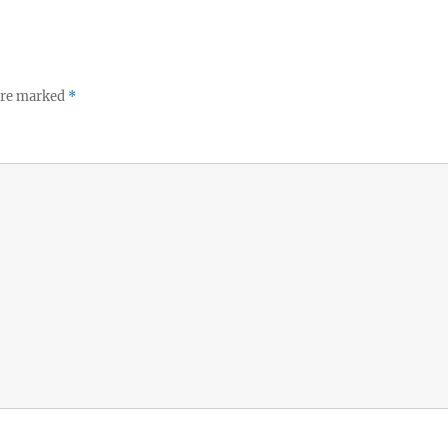
 are marked
*