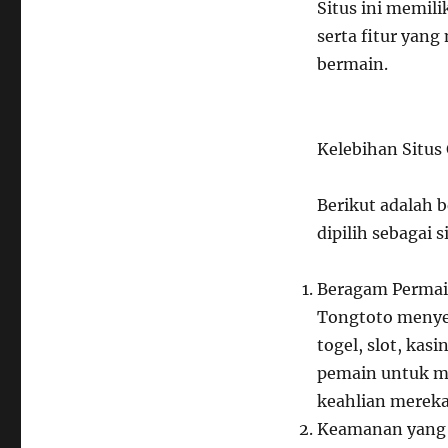
Situs ini memili
serta fitur ya
bermain.
Kelebihan Situs
Berikut adalah 
dipilih sebagai s
Beragam Permai
Tongtoto menyed
togel, slot, ka
pemain untuk m
keahlian mereka
Keamanan yang 