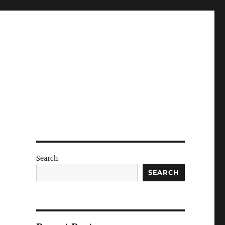
Search
SEARCH