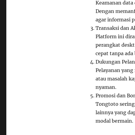
Keamanan data d
Dengan memanfaa
agar informasi p
Transaksi dan 
Platform ini dir
perangkat deskt
cepat tanpa ada
Dukungan Pelang
Pelayanan yang
atau masalah ka
nyaman.
Promosi dan Bo
Tongtoto sering
lainnya yang d
modal bermain.