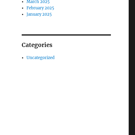
March 2025
February 2025
January 2025
Categories
Uncategorized