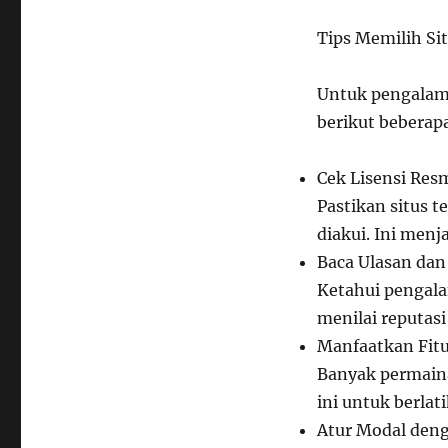
Tips Memilih Si
Untuk pengalama
berikut beberapa
Cek Lisensi Res
Pastikan situs t
diakui. Ini menj
Baca Ulasan da
Ketahui pengala
menilai reputasi 
Manfaatkan Fit
Banyak permain
ini untuk berla
Atur Modal deng