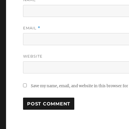
EMAIL
*
WEBSITE
Save my name, email, and website in this browser for