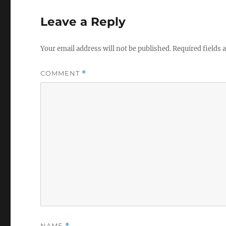
Leave a Reply
Your email address will not be published.
Required fields
COMMENT
*
NAME
*