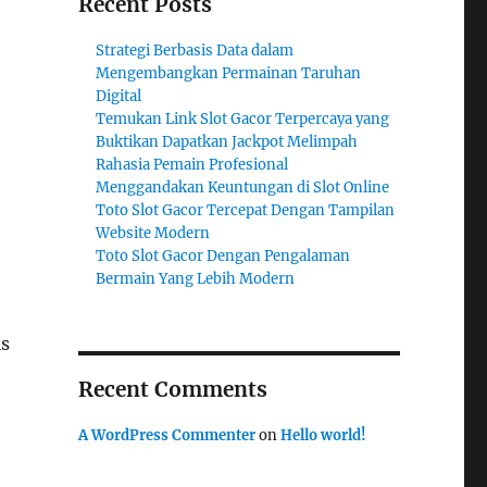
Recent Posts
Strategi Berbasis Data dalam
Mengembangkan Permainan Taruhan
Digital
Temukan Link Slot Gacor Terpercaya yang
Buktikan Dapatkan Jackpot Melimpah
Rahasia Pemain Profesional
Menggandakan Keuntungan di Slot Online
Toto Slot Gacor Tercepat Dengan Tampilan
Website Modern
Toto Slot Gacor Dengan Pengalaman
Bermain Yang Lebih Modern
is
Recent Comments
A WordPress Commenter
on
Hello world!