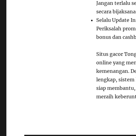
Jangan terlalu 
secara bijaksana
Selalu Update I
Periksalah pro
bonus dan cashb
Situs gacor Ton
online yang men
kemenangan. Den
lengkap, sistem
siap membantu, 
meraih keberun