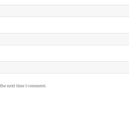
 the next time I comment.