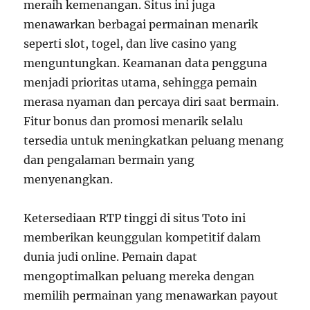
meraih kemenangan. Situs ini juga
menawarkan berbagai permainan menarik
seperti slot, togel, dan live casino yang
menguntungkan. Keamanan data pengguna
menjadi prioritas utama, sehingga pemain
merasa nyaman dan percaya diri saat bermain.
Fitur bonus dan promosi menarik selalu
tersedia untuk meningkatkan peluang menang
dan pengalaman bermain yang
menyenangkan.
Ketersediaan RTP tinggi di situs Toto ini
memberikan keunggulan kompetitif dalam
dunia judi online. Pemain dapat
mengoptimalkan peluang mereka dengan
memilih permainan yang menawarkan payout