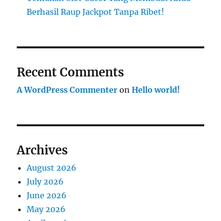
Berhasil Raup Jackpot Tanpa Ribet!
Recent Comments
A WordPress Commenter
on
Hello world!
Archives
August 2026
July 2026
June 2026
May 2026