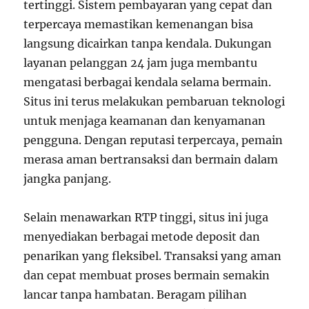
tertinggi. Sistem pembayaran yang cepat dan
terpercaya memastikan kemenangan bisa
langsung dicairkan tanpa kendala. Dukungan
layanan pelanggan 24 jam juga membantu
mengatasi berbagai kendala selama bermain.
Situs ini terus melakukan pembaruan teknologi
untuk menjaga keamanan dan kenyamanan
pengguna. Dengan reputasi terpercaya, pemain
merasa aman bertransaksi dan bermain dalam
jangka panjang.
Selain menawarkan RTP tinggi, situs ini juga
menyediakan berbagai metode deposit dan
penarikan yang fleksibel. Transaksi yang aman
dan cepat membuat proses bermain semakin
lancar tanpa hambatan. Beragam pilihan