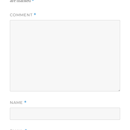
are marked
*
COMMENT
*
NAME
*