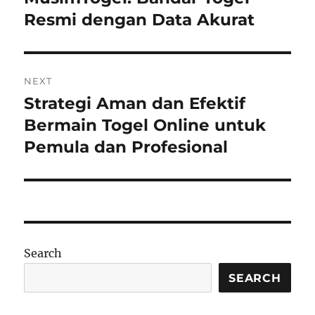
post:
Resmi dengan Data Akurat
NEXT
Strategi Aman dan Efektif
Next
post:
Bermain Togel Online untuk
Pemula dan Profesional
Search
SEARCH