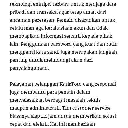
teknologi enkripsi terbaru untuk menjaga data
pribadi dan transaksi agar tetap aman dari
ancaman peretasan. Pemain disarankan untuk
selalu menjaga kerahasiaan akun dan tidak
membagikan informasi sensitif kepada pihak
lain. Penggunaan password yang kuat dan rutin
mengganti kata sandi juga merupakan langkah
penting untuk melindungi akun dari
penyalahgunaan.
Pelayanan pelanggan KarirToto yang responsif
juga membantu para pemain dalam
menyelesaikan berbagai masalah teknis
maupun administratif. Tim customer service
biasanya siap 24 jam untuk memberikan solusi
cepat dan efektif. Hal ini memberikan