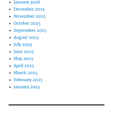
January 2026
December 2025
November 2025
October 2025
September 2025
August 2025
July 2025
June 2025
May 2025
April 2025
March 2025
February 2025
January 2025