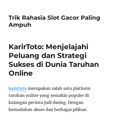
Trik Rahasia Slot Gacor Paling
Ampuh
KarirToto: Menjelajahi
Peluang dan Strategi
Sukses di Dunia Taruhan
Online
karirtoto
merupakan salah satu platform
taruhan online yang semakin populer di
kalangan pecinta judi daring. Dengan
kemudahan akses dan berbagai pilihan