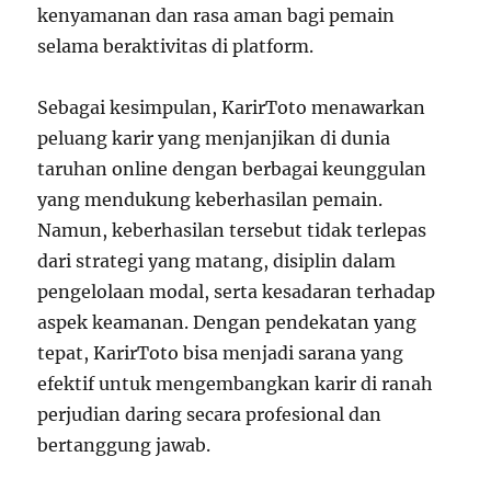
kenyamanan dan rasa aman bagi pemain
selama beraktivitas di platform.
Sebagai kesimpulan, KarirToto menawarkan
peluang karir yang menjanjikan di dunia
taruhan online dengan berbagai keunggulan
yang mendukung keberhasilan pemain.
Namun, keberhasilan tersebut tidak terlepas
dari strategi yang matang, disiplin dalam
pengelolaan modal, serta kesadaran terhadap
aspek keamanan. Dengan pendekatan yang
tepat, KarirToto bisa menjadi sarana yang
efektif untuk mengembangkan karir di ranah
perjudian daring secara profesional dan
bertanggung jawab.