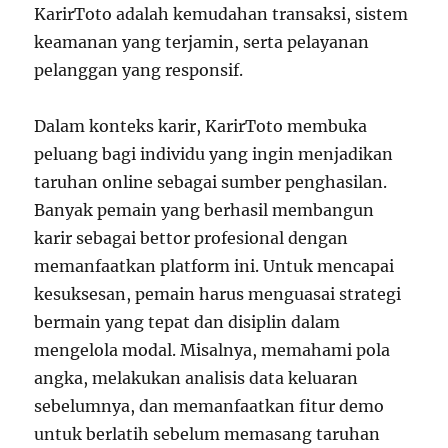
KarirToto adalah kemudahan transaksi, sistem
keamanan yang terjamin, serta pelayanan
pelanggan yang responsif.
Dalam konteks karir, KarirToto membuka
peluang bagi individu yang ingin menjadikan
taruhan online sebagai sumber penghasilan.
Banyak pemain yang berhasil membangun
karir sebagai bettor profesional dengan
memanfaatkan platform ini. Untuk mencapai
kesuksesan, pemain harus menguasai strategi
bermain yang tepat dan disiplin dalam
mengelola modal. Misalnya, memahami pola
angka, melakukan analisis data keluaran
sebelumnya, dan memanfaatkan fitur demo
untuk berlatih sebelum memasang taruhan