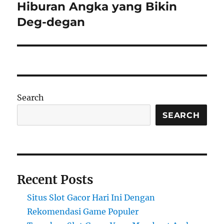
post:
Hiburan Angka yang Bikin
Deg-degan
Search
SEARCH
Recent Posts
Situs Slot Gacor Hari Ini Dengan
Rekomendasi Game Populer