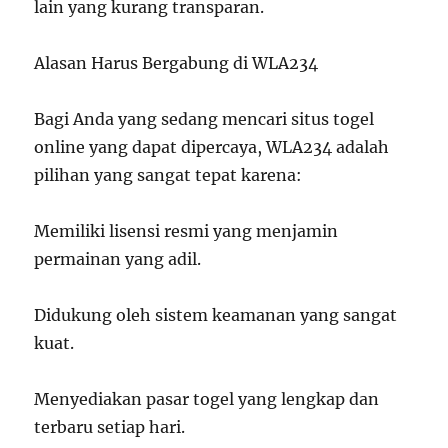
lain yang kurang transparan.
Alasan Harus Bergabung di WLA234
Bagi Anda yang sedang mencari situs togel
online yang dapat dipercaya, WLA234 adalah
pilihan yang sangat tepat karena:
Memiliki lisensi resmi yang menjamin
permainan yang adil.
Didukung oleh sistem keamanan yang sangat
kuat.
Menyediakan pasar togel yang lengkap dan
terbaru setiap hari.