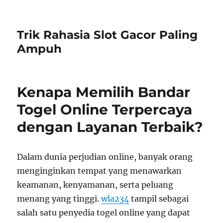
Trik Rahasia Slot Gacor Paling
Ampuh
Kenapa Memilih Bandar
Togel Online Terpercaya
dengan Layanan Terbaik?
Dalam dunia perjudian online, banyak orang
menginginkan tempat yang menawarkan
keamanan, kenyamanan, serta peluang
menang yang tinggi.
wla234
tampil sebagai
salah satu penyedia togel online yang dapat