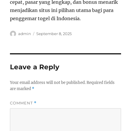
cepat, pasar yang lengkap, dan bonus menarik
menjadikan situs ini pilihan utama bagi para
penggemar togel di Indonesia.
Author
Posted
admin
September 8, 2025
on
Leave a Reply
Your email address will not be published.
Required fields
are marked
*
COMMENT
*