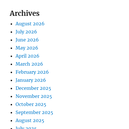
Archives
August 2026
July 2026
June 2026
May 2026
April 2026
March 2026
February 2026
January 2026
December 2025
November 2025
October 2025
September 2025
August 2025
July 2025