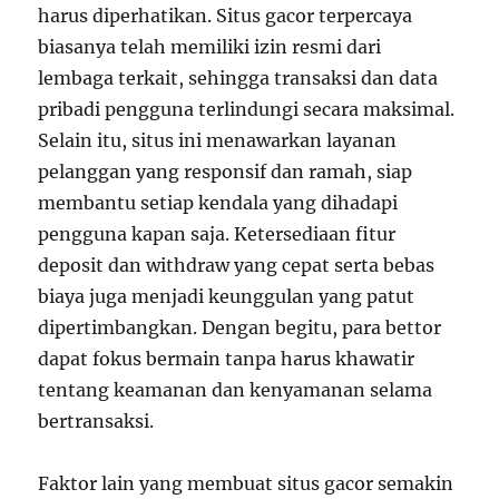
harus diperhatikan. Situs gacor terpercaya
biasanya telah memiliki izin resmi dari
lembaga terkait, sehingga transaksi dan data
pribadi pengguna terlindungi secara maksimal.
Selain itu, situs ini menawarkan layanan
pelanggan yang responsif dan ramah, siap
membantu setiap kendala yang dihadapi
pengguna kapan saja. Ketersediaan fitur
deposit dan withdraw yang cepat serta bebas
biaya juga menjadi keunggulan yang patut
dipertimbangkan. Dengan begitu, para bettor
dapat fokus bermain tanpa harus khawatir
tentang keamanan dan kenyamanan selama
bertransaksi.
Faktor lain yang membuat situs gacor semakin