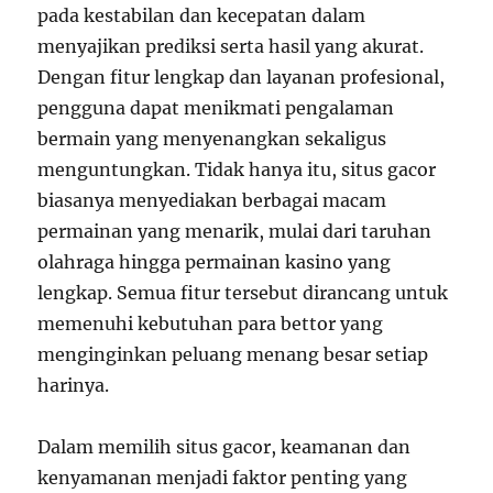
pada kestabilan dan kecepatan dalam
menyajikan prediksi serta hasil yang akurat.
Dengan fitur lengkap dan layanan profesional,
pengguna dapat menikmati pengalaman
bermain yang menyenangkan sekaligus
menguntungkan. Tidak hanya itu, situs gacor
biasanya menyediakan berbagai macam
permainan yang menarik, mulai dari taruhan
olahraga hingga permainan kasino yang
lengkap. Semua fitur tersebut dirancang untuk
memenuhi kebutuhan para bettor yang
menginginkan peluang menang besar setiap
harinya.
Dalam memilih situs gacor, keamanan dan
kenyamanan menjadi faktor penting yang