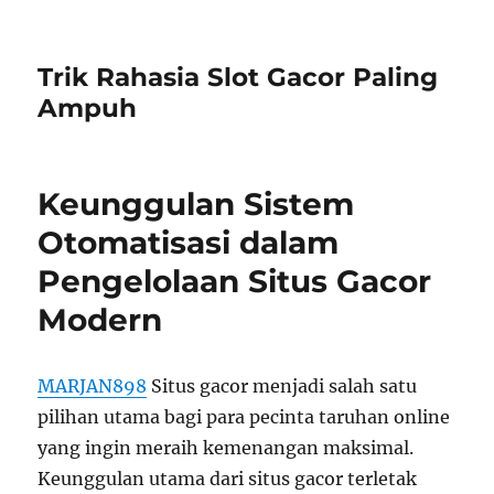
Trik Rahasia Slot Gacor Paling
Ampuh
Keunggulan Sistem
Otomatisasi dalam
Pengelolaan Situs Gacor
Modern
MARJAN898
Situs gacor menjadi salah satu
pilihan utama bagi para pecinta taruhan online
yang ingin meraih kemenangan maksimal.
Keunggulan utama dari situs gacor terletak