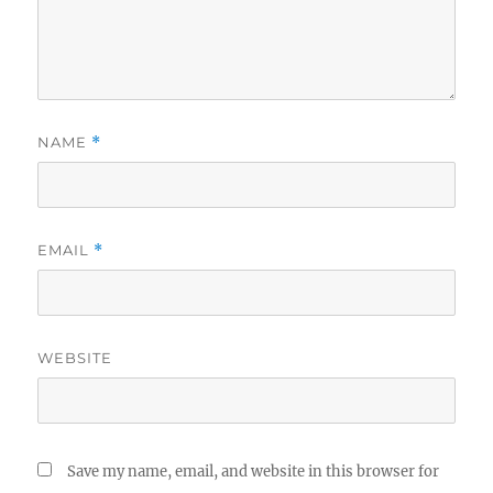
NAME
*
EMAIL
*
WEBSITE
Save my name, email, and website in this browser for