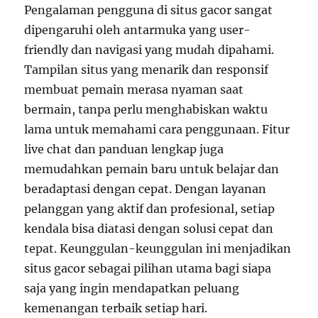
Pengalaman pengguna di situs gacor sangat
dipengaruhi oleh antarmuka yang user-
friendly dan navigasi yang mudah dipahami.
Tampilan situs yang menarik dan responsif
membuat pemain merasa nyaman saat
bermain, tanpa perlu menghabiskan waktu
lama untuk memahami cara penggunaan. Fitur
live chat dan panduan lengkap juga
memudahkan pemain baru untuk belajar dan
beradaptasi dengan cepat. Dengan layanan
pelanggan yang aktif dan profesional, setiap
kendala bisa diatasi dengan solusi cepat dan
tepat. Keunggulan-keunggulan ini menjadikan
situs gacor sebagai pilihan utama bagi siapa
saja yang ingin mendapatkan peluang
kemenangan terbaik setiap hari.