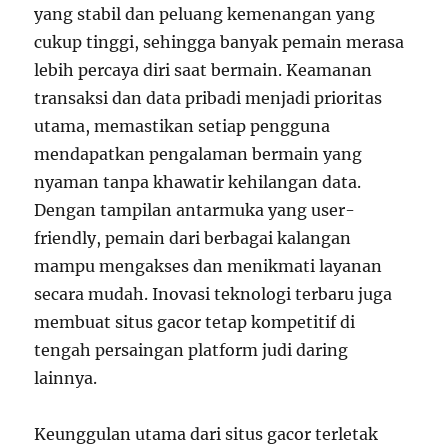
yang stabil dan peluang kemenangan yang
cukup tinggi, sehingga banyak pemain merasa
lebih percaya diri saat bermain. Keamanan
transaksi dan data pribadi menjadi prioritas
utama, memastikan setiap pengguna
mendapatkan pengalaman bermain yang
nyaman tanpa khawatir kehilangan data.
Dengan tampilan antarmuka yang user-
friendly, pemain dari berbagai kalangan
mampu mengakses dan menikmati layanan
secara mudah. Inovasi teknologi terbaru juga
membuat situs gacor tetap kompetitif di
tengah persaingan platform judi daring
lainnya.
Keunggulan utama dari situs gacor terletak