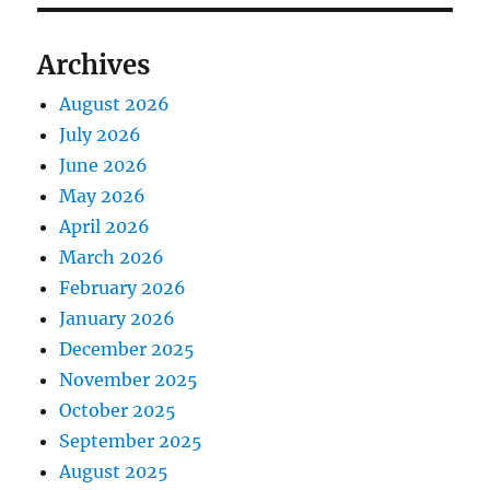
Archives
August 2026
July 2026
June 2026
May 2026
April 2026
March 2026
February 2026
January 2026
December 2025
November 2025
October 2025
September 2025
August 2025