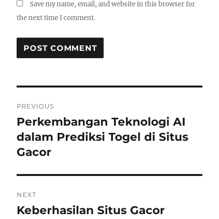
Save my name, email, and website in this browser for
the next time I comment.
Post
PREVIOUS
navigation
Perkembangan Teknologi AI
Previous
post:
dalam Prediksi Togel di Situs
Gacor
NEXT
Keberhasilan Situs Gacor
Next