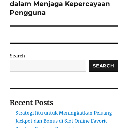
post:
dalam Menjaga Kepercayaan
Pengguna
Search
SEARCH
Recent Posts
Strategi Jitu untuk Meningkatkan Peluang
Jackpot dan Bonus di Slot Online Favorit