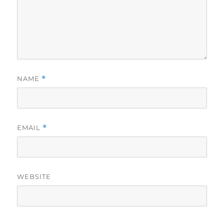
NAME
*
EMAIL
*
WEBSITE