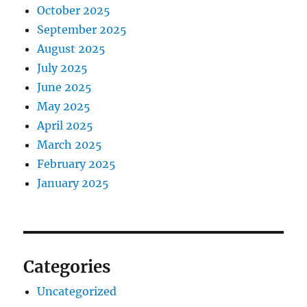
October 2025
September 2025
August 2025
July 2025
June 2025
May 2025
April 2025
March 2025
February 2025
January 2025
Categories
Uncategorized