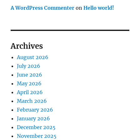
A WordPress Commenter
on
Hello world!
Archives
August 2026
July 2026
June 2026
May 2026
April 2026
March 2026
February 2026
January 2026
December 2025
November 2025