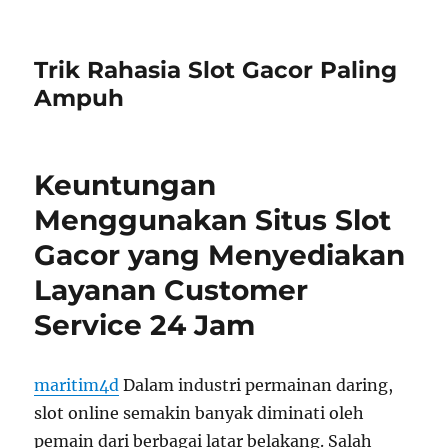
Trik Rahasia Slot Gacor Paling
Ampuh
Keuntungan
Menggunakan Situs Slot
Gacor yang Menyediakan
Layanan Customer
Service 24 Jam
maritim4d
Dalam industri permainan daring,
slot online semakin banyak diminati oleh
pemain dari berbagai latar belakang. Salah