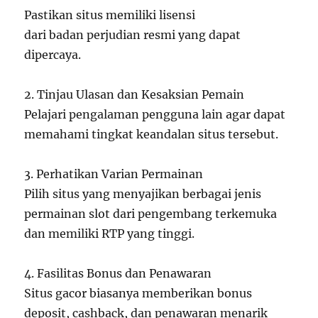
Pastikan situs memiliki lisensi
dari badan perjudian resmi yang dapat
dipercaya.
2. Tinjau Ulasan dan Kesaksian Pemain
Pelajari pengalaman pengguna lain agar dapat
memahami tingkat keandalan situs tersebut.
3. Perhatikan Varian Permainan
Pilih situs yang menyajikan berbagai jenis
permainan slot dari pengembang terkemuka
dan memiliki RTP yang tinggi.
4. Fasilitas Bonus dan Penawaran
Situs gacor biasanya memberikan bonus
deposit, cashback, dan penawaran menarik