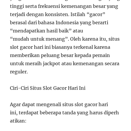
tinggi serta frekuensi kemenangan besar yang
terjadi dengan konsisten. Istilah “gacor”
berasal dari bahasa Indonesia yang berarti
“mendapatkan hasil baik” atau
“mudah untuk menang”. Oleh karena itu, situs
slot gacor hari ini biasanya terkenal karena
memberikan peluang besar kepada pemain
untuk meraih jackpot atau kemenangan secara
reguler.
Ciri-Ciri Situs Slot Gacor Hari Ini
Agar dapat mengenali situs slot gacor hari
ini, terdapat beberapa tanda yang harus diperh
atikan: