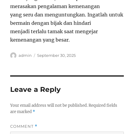
merasakan pengalaman kemenangan
yang seru dan menguntungkan. Ingatlah untuk
bermain dengan bijak dan hindari
menjadi terlalu tamak saat mengejar
kemenangan yang besar.
Author
Posted
admin
September 30, 2025
on
Leave a Reply
Your email address will not be published.
Required fields
are marked
*
COMMENT
*