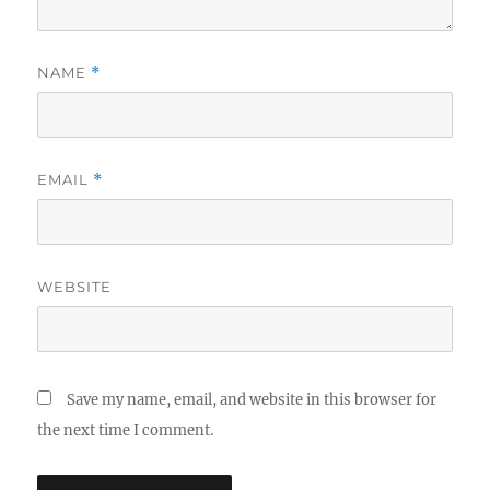
NAME
*
EMAIL
*
WEBSITE
Save my name, email, and website in this browser for
the next time I comment.