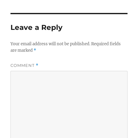
Leave a Reply
Your email address will not be published.
Required fields
are marked
*
COMMENT
*