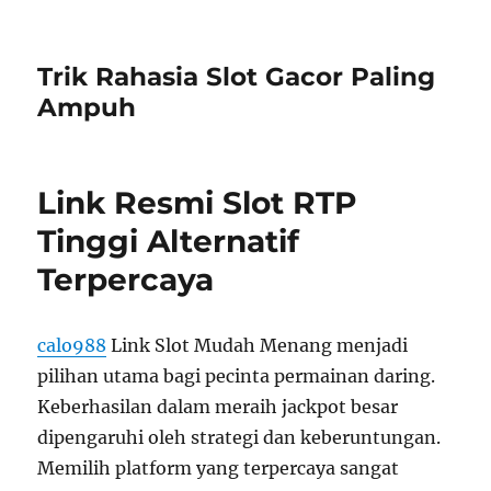
Trik Rahasia Slot Gacor Paling
Ampuh
Link Resmi Slot RTP
Tinggi Alternatif
Terpercaya
calo988
Link Slot Mudah Menang menjadi
pilihan utama bagi pecinta permainan daring.
Keberhasilan dalam meraih jackpot besar
dipengaruhi oleh strategi dan keberuntungan.
Memilih platform yang terpercaya sangat