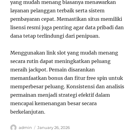
yang mudah menang biasanya menawarkan
layanan pelanggan terbaik serta sistem
pembayaran cepat. Memastikan situs memiliki
lisensi resmi juga penting agar data pribadi dan
dana tetap terlindungi dari penipuan.
Menggunakan link slot yang mudah menang
secara rutin dapat meningkatkan peluang
meraih jackpot. Pemain disarankan
memanfaatkan bonus dan fitur free spin untuk
memperbesar peluang. Konsistensi dan analisis
permainan menjadi strategi efektif dalam
mencapai kemenangan besar secara
berkelanjutan.
Author
Posted
admin
January 26, 2026
on