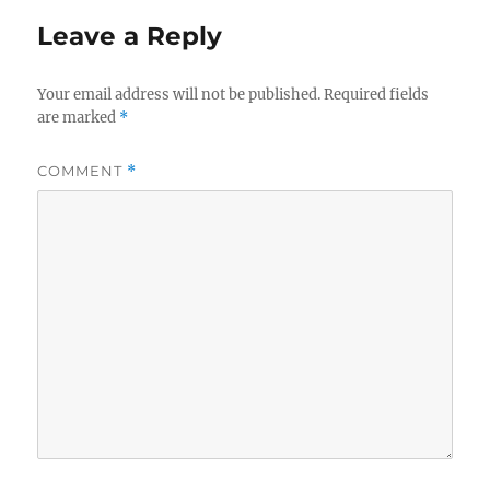
Leave a Reply
Your email address will not be published.
Required fields
are marked
*
COMMENT
*