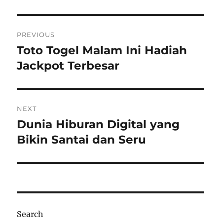
Post
PREVIOUS
navigation
Toto Togel Malam Ini Hadiah
Previous
post:
Jackpot Terbesar
NEXT
Dunia Hiburan Digital yang
Next
post:
Bikin Santai dan Seru
Search