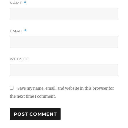
NAME
*
EMAIL
*
WEBSITE
Save my name, email, and website in this browser for
the next time I comment.