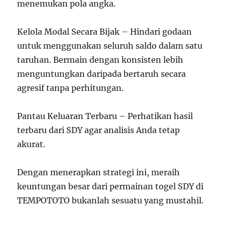
menemukan pola angka.
Kelola Modal Secara Bijak – Hindari godaan
untuk menggunakan seluruh saldo dalam satu
taruhan. Bermain dengan konsisten lebih
menguntungkan daripada bertaruh secara
agresif tanpa perhitungan.
Pantau Keluaran Terbaru – Perhatikan hasil
terbaru dari SDY agar analisis Anda tetap
akurat.
Dengan menerapkan strategi ini, meraih
keuntungan besar dari permainan togel SDY di
TEMPOTOTO bukanlah sesuatu yang mustahil.