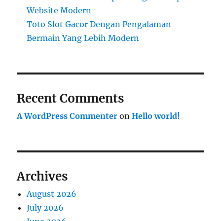
Website Modern
Toto Slot Gacor Dengan Pengalaman
Bermain Yang Lebih Modern
Recent Comments
A WordPress Commenter
on
Hello world!
Archives
August 2026
July 2026