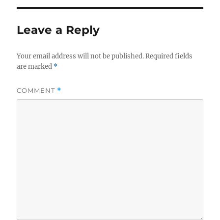
Leave a Reply
Your email address will not be published.
Required fields
are marked
*
COMMENT
*