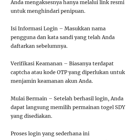
Anda mengaksesnya hanya melalui link resmi
untuk menghindari penipuan.
Isi Informasi Login – Masukkan nama
pengguna dan kata sandi yang telah Anda
daftarkan sebelumnya.
Verifikasi Keamanan – Biasanya terdapat
captcha atau kode OTP yang diperlukan untuk
menjamin keamanan akun Anda.
Mulai Bermain – Setelah berhasil login, Anda
dapat langsung memilih permainan togel SDY
yang disediakan.
Proses login yang sederhana ini