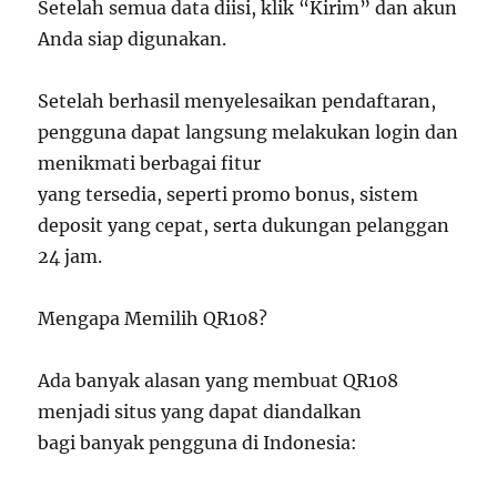
Setelah semua data diisi, klik “Kirim” dan akun
Anda siap digunakan.
Setelah berhasil menyelesaikan pendaftaran,
pengguna dapat langsung melakukan login dan
menikmati berbagai fitur
yang tersedia, seperti promo bonus, sistem
deposit yang cepat, serta dukungan pelanggan
24 jam.
Mengapa Memilih QR108?
Ada banyak alasan yang membuat QR108
menjadi situs yang dapat diandalkan
bagi banyak pengguna di Indonesia: