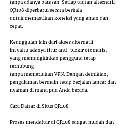
tanpa adanya batasan. Setiap tautan alternatif
QR108 diperbarui secara berkala
untuk memastikan koneksi yang aman dan
cepat.
Keunggulan lain dari akses alternatif
ini yaitu adanya fitur anti-blokir otomatis,
yang memungkinkan pengguna tetap
terhubung
tanpa memerlukan VPN. Dengan demikian,
pengalaman bermain tetap berjalan lancar dan
nyaman di mana pun Anda berada.
Cara Daftar di Situs QR108
Proses mendaftar di QR108 sangat mudah dan