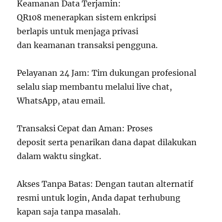
Keamanan Data Terjamin:
QR108 menerapkan sistem enkripsi
berlapis untuk menjaga privasi
dan keamanan transaksi pengguna.
Pelayanan 24 Jam: Tim dukungan profesional
selalu siap membantu melalui live chat,
WhatsApp, atau email.
Transaksi Cepat dan Aman: Proses
deposit serta penarikan dana dapat dilakukan
dalam waktu singkat.
Akses Tanpa Batas: Dengan tautan alternatif
resmi untuk login, Anda dapat terhubung
kapan saja tanpa masalah.