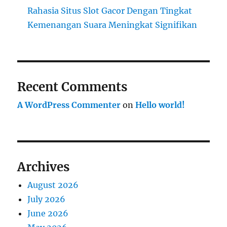
Rahasia Situs Slot Gacor Dengan Tingkat
Kemenangan Suara Meningkat Signifikan
Recent Comments
A WordPress Commenter
on
Hello world!
Archives
August 2026
July 2026
June 2026