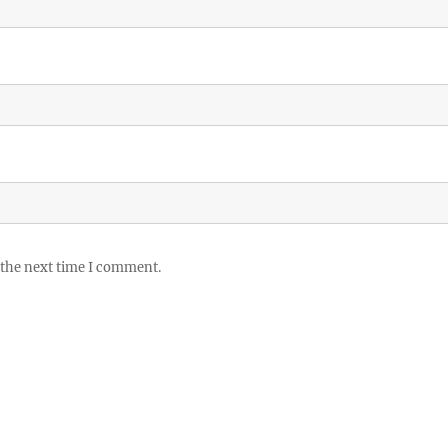
 the next time I comment.