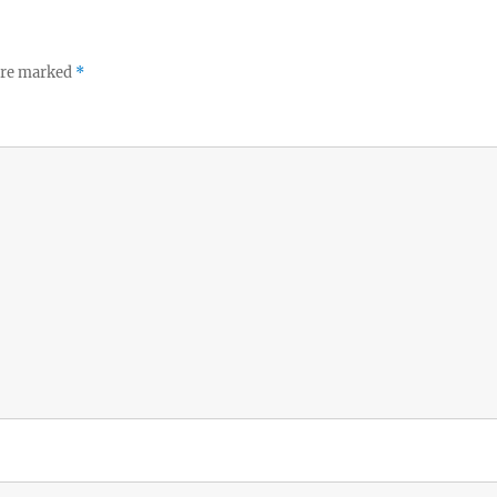
 are marked
*