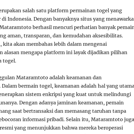
rupakan salah satu platform permainan togel yang
 di Indonesia. Dengan banyaknya situs yang menawark
 Mataramtoto berhasil mencuri perhatian banyak pemai
ang aman, transparan, dan kemudahan aksesibilitas.
ni, kita akan membahas lebih dalam mengenai
 alasan mengapa platform ini layak dijadikan pilihan
 togel.
nggulan Mataramtoto adalah keamanan dan
 Dalam bermain togel, keamanan adalah hal yang utama
nerapkan sistem enkripsi yang kuat untuk melindungi
gunanya. Dengan adanya jaminan keamanan, pemain
nang saat bertransaksi dan memasang taruhan tanpa
bocoran informasi pribadi. Selain itu, Mataramtoto jug
i resmi yang menunjukkan bahwa mereka beroperasi