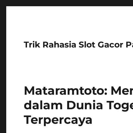
Trik Rahasia Slot Gacor 
Mataramtoto: Me
dalam Dunia Tog
Terpercaya