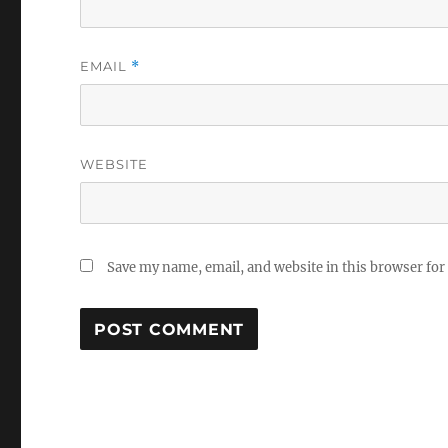
EMAIL
*
WEBSITE
Save my name, email, and website in this browser for