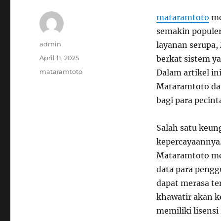
mataramtoto
me
semakin populer
Author
admin
layanan serupa,
Posted
April 11, 2025
berkat sistem y
on
Tags
mataramtoto
Dalam artikel i
Mataramtoto dan
bagi para pecinta
Salah satu keu
kepercayaannya.
Mataramtoto me
data para peng
dapat merasa te
khawatir akan ke
memiliki lisens