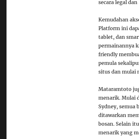
secara legal dan
Kemudahan akses
Platform ini dap
tablet, dan sma
permainannya ka
friendly membuat
pemula sekalipu
situs dan mulai
Mataramtoto jug
menarik. Mulai 
Sydney, semua b
ditawarkan memb
bosan. Selain i
menarik yang m