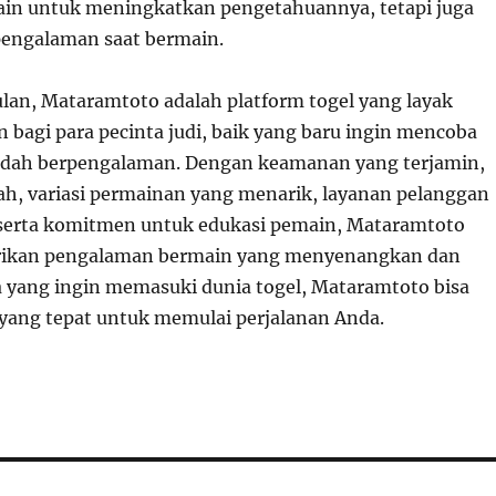
n untuk meningkatkan pengetahuannya, tetapi juga
engalaman saat bermain.
lan, Mataramtoto adalah platform togel yang layak
 bagi para pecinta judi, baik yang baru ingin mencoba
dah berpengalaman. Dengan keamanan yang terjamin,
h, variasi permainan yang menarik, layanan pelanggan
 serta komitmen untuk edukasi pemain, Mataramtoto
kan pengalaman bermain yang menyenangkan dan
 yang ingin memasuki dunia togel, Mataramtoto bisa
 yang tepat untuk memulai perjalanan Anda.