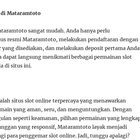
 di Mataramtoto
ataramtoto sangat mudah. Anda hanya perlu
tus resmi Mataramtoto, melakukan pendaftaran dengan
r yang disediakan, dan melakukan deposit pertama Anda
da dapat langsung menikmati berbagai permainan slot
 di situs ini.
lah situs slot online terpercaya yang menawarkan
main yang aman, seru, dan menguntungkan. Dengan
ulan seperti keamanan, pilihan permainan yang lengkap
anggan yang responsif, Mataramtoto layak menjadi
gi para penggemar slot online. Jadi, tunggu apalagi?