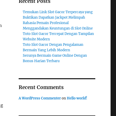
Recent Posts
Temukan Link Slot Gacor Terpercaya yang
Buktikan Dapatkan Jackpot Melimpah
Rahasia Pemain Profesional
n
Menggandakan Keuntungan di Slot Online
Toto Slot Gacor Tercepat Dengan Tampilan
Website Modern
Toto Slot Gacor Dengan Pengalaman
Bermain Yang Lebih Modern
Serunya Bermain Game Online Dengan
Bonus Harian Terbaru
Recent Comments
A WordPress Commenter
on
Hello world!
ng