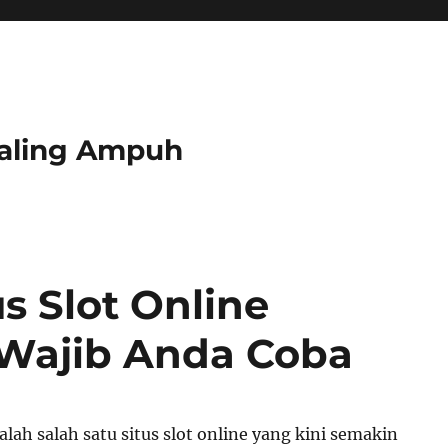
Paling Ampuh
s Slot Online
 Wajib Anda Coba
lah salah satu situs slot online yang kini semakin