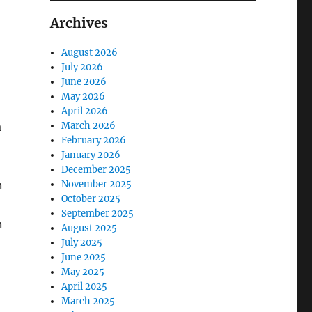
Archives
August 2026
July 2026
June 2026
May 2026
April 2026
a
March 2026
February 2026
January 2026
December 2025
n
November 2025
October 2025
September 2025
n
August 2025
July 2025
June 2025
May 2025
April 2025
March 2025