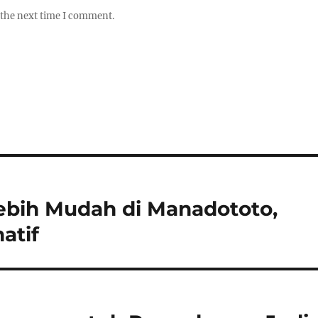
 the next time I comment.
ebih Mudah di Manadototo,
atif