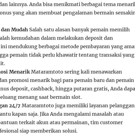
 dan lainnya. Anda bisa menikmati berbagai tema menari
r bonus yang akan membuat pengalaman bermain semaki
t dan Mudah
Salah satu alasan banyak pemain memilih
alah kemudahan dalam melakukan deposit dan
us ini mendukung berbagai metode pembayaran yang am
ngga pemain tidak perlu khawatir tentang transaksi yang
it.
osi Menarik
Mataramtoto sering kali menawarkan
dan promosi menarik bagi para pemain baru dan pemain
nus deposit, cashback, hingga putaran gratis, Anda dapa
luang menang saat bermain slot.
gan 24/7
Mataramtoto juga memiliki layanan pelanggan
ntu kapan saja. Jika Anda mengalami masalah atau
ntuan terkait akun atau permainan, tim customer
fesional siap memberikan solusi.