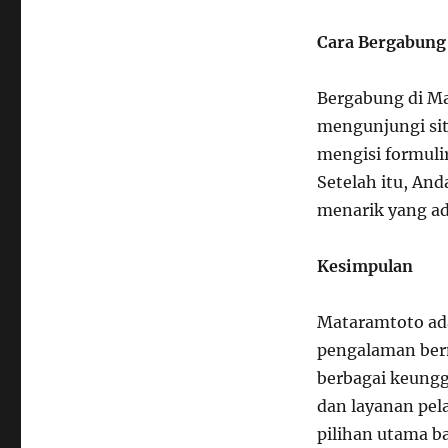
Cara Bergabung
Bergabung di M
mengunjungi si
mengisi formuli
Setelah itu, An
menarik yang ada
Kesimpulan
Mataramtoto ada
pengalaman ber
berbagai keungg
dan layanan pel
pilihan utama ba