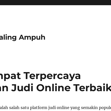
Paling Ampuh
mpat Terpercaya
 Judi Online Terbai
alah salah satu platform judi online yang semakin popul