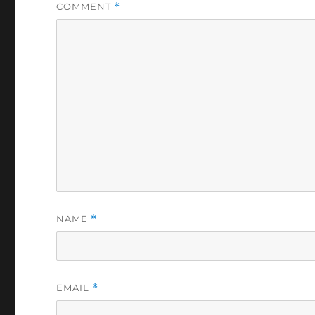
COMMENT
*
NAME
*
EMAIL
*