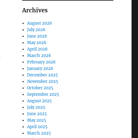
Archives
August 2026
July 2026
June 2026
May 2026
April 2026
h
March 2026
February 2026
January 2026
December 2025
November 2025
October 2025
September 2025
August 2025
July 2025
June 2025
May 2025
April 2025
March 2025