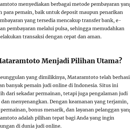
aramtoto menyediakan berbagai metode pembayaran yan
leh para pemain, baik untuk deposit maupun penarikan
mbayaran yang tersedia mencakup transfer bank, e-
hkan pembayaran melalui pulsa, sehingga memudahkan
elakukan transaksi dengan cepat dan aman.
ataramtoto Menjadi Pilihan Utama?
unggulan yang dimilikinya, Mataramtoto telah berhasi
n banyak pemain judi online di Indonesia. Situs ini
h dari sekadar permainan, tetapi juga pengalaman judi
l, dan menyenangkan. Dengan keamanan yang terjamin,
n permainan, bonus menarik, dan layanan pelanggan yan
ramtoto adalah pilihan tepat bagi Anda yang ingin
ngan di dunia judi online.