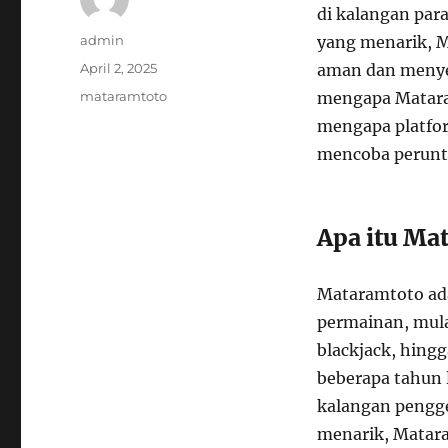
di kalangan par
Author
admin
yang menarik, 
Posted
April 2, 2025
aman dan menyen
on
Tags
mataramtoto
mengapa Mataram
mengapa platfor
mencoba peruntu
Apa itu Ma
Mataramtoto ada
permainan, mulai
blackjack, hingg
beberapa tahun 
kalangan pengge
menarik, Matar