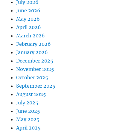
July 2026
June 2026
May 2026
April 2026
March 2026
February 2026
January 2026
December 2025
November 2025
October 2025
September 2025
August 2025
July 2025
June 2025
May 2025
April 2025