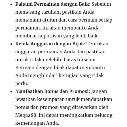
Pahami Permainan dengan Baik:
Sebelum
memasang taruhan, pastikan Anda
memahami aturan dan cara bermain setiap
permainan. Ini akan membantu Anda
membuat keputusan yang lebih baik.
Kelola Anggaran dengan Bijak:
Tentukan
anggaran permainan Anda dan pastikan
untuk tidak melebihi batas tersebut.
Bermain dengan bijak dapat membantu
Anda menghindari kerugian yang tidak
perlu.
Manfaatkan Bonus dan Promosi:
Jangan
lewatkan kesempatan untuk mendapatkan
bonus dan promosi yang ditawarkan oleh
Mega288. Ini dapat meningkatkan peluang
kemenangan Anda.