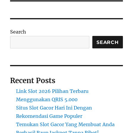
Search
SEARCH
Recent Posts
Link Slot 2026 Pilihan Terbaru
Menggunakan QRIS 5.000
Situs Slot Gacor Hari Ini Dengan
Rekomendasi Game Populer
Temukan Slot Gacor Yang Membuat Anda
Berhasil Raup Jackpot Tanpa Ribet!