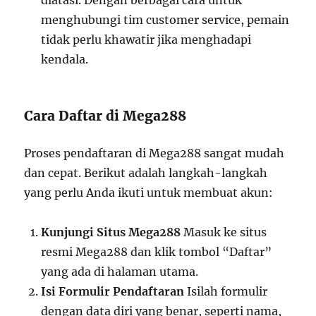
diatasi. Dengan berbagai cara untuk
menghubungi tim customer service, pemain
tidak perlu khawatir jika menghadapi
kendala.
Cara Daftar di Mega288
Proses pendaftaran di Mega288 sangat mudah
dan cepat. Berikut adalah langkah-langkah
yang perlu Anda ikuti untuk membuat akun:
Kunjungi Situs Mega288
Masuk ke situs
resmi Mega288 dan klik tombol “Daftar”
yang ada di halaman utama.
Isi Formulir Pendaftaran
Isilah formulir
dengan data diri yang benar, seperti nama,