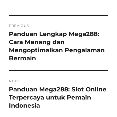
Post
PREVIOUS
navigation
Panduan Lengkap Mega288:
Previous
post:
Cara Menang dan
Mengoptimalkan Pengalaman
Bermain
NEXT
Panduan Mega288: Slot Online
Next
post:
Terpercaya untuk Pemain
Indonesia