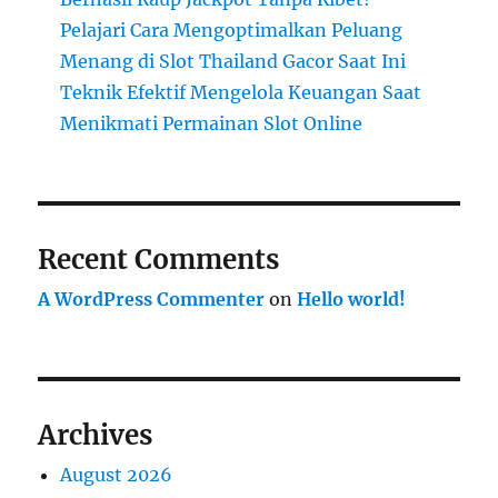
Pelajari Cara Mengoptimalkan Peluang
Menang di Slot Thailand Gacor Saat Ini
Teknik Efektif Mengelola Keuangan Saat
Menikmati Permainan Slot Online
Recent Comments
A WordPress Commenter
on
Hello world!
Archives
August 2026