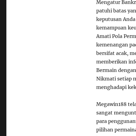
Mengatur Bankro
patuhi batas ya
keputusan Anda 
kemampuan keu
Amati Pola Per
kemenangan pada
bersifat acak, 
memberikan inf
Bermain dengan 
Nikmati setiap
menghadapi kek
Megawin188 tela
sangat mengunt
para penggunany
pilihan permain