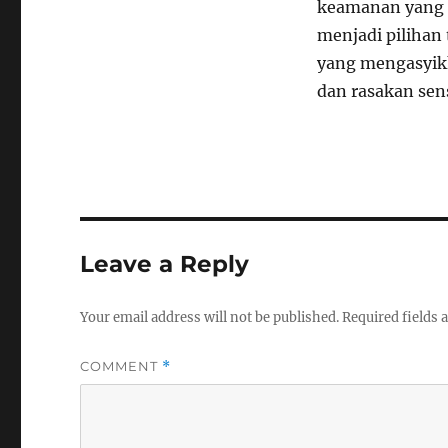
keamanan yang h
menjadi pilihan
yang mengasyik
dan rasakan sen
Leave a Reply
Your email address will not be published.
Required fields
COMMENT
*