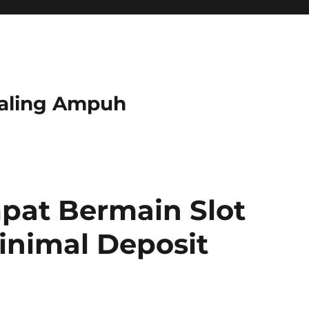
Paling Ampuh
pat Bermain Slot
inimal Deposit