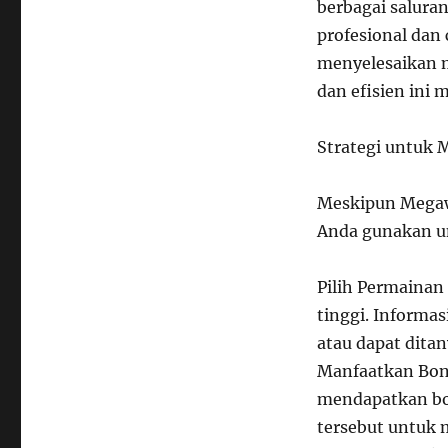
berbagai saluran
profesional dan
menyelesaikan 
dan efisien ini
Strategi untuk
Meskipun Megawi
Anda gunakan u
Pilih Permainan
tinggi. Informas
atau dapat dita
Manfaatkan Bon
mendapatkan bo
tersebut untuk 