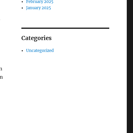
February 2025
January 2025
s
Categories
Uncategorized
n
an