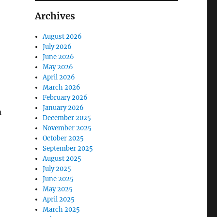
Archives
August 2026
July 2026
June 2026
May 2026
April 2026
March 2026
February 2026
January 2026
a
December 2025
November 2025
October 2025
September 2025
August 2025
July 2025
June 2025
May 2025
April 2025
March 2025