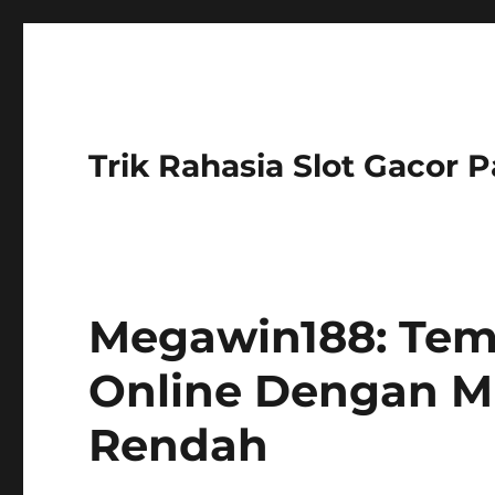
Trik Rahasia Slot Gacor 
Megawin188: Tem
Online Dengan M
Rendah