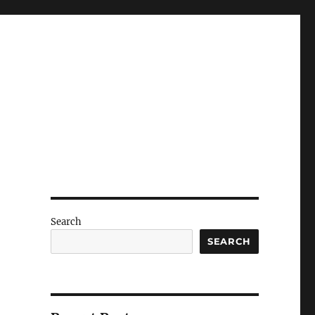
Search
SEARCH