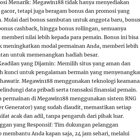
osi Menarik: Megawin188 tidak hanya menyediakan
gacor, tetapi juga beragam bonus dan promosi yang
 Mulai dari bonus sambutan untuk anggota baru, bonu
 bonus cashback, hingga bonus rollingan, semuanya
 memberi nilai lebih kepada para pemain. Bonus ini bisa
k meningkatkan modal permainan Anda, memberi lebih
tan untuk memenangkan hadiah besar.
adilan yang Dijamin: Memilih situs yang aman dan
lah kunci untuk pengalaman bermain yang menyenangka
 khawatir. Megawin188 menggunakan teknologi keaman
lindungi data pribadi serta transaksi finansial pemain.
mua permainan di Megawin188 menggunakan sistem RNG
 Generator) yang sudah diaudit, memastikan setiap
sifat acak dan adil, tanpa pengaruh dari pihak luar.
nggan yang Responsif: Tim dukungan pelanggan
 membantu Anda kapan saja, 24 jam sehari, melalui