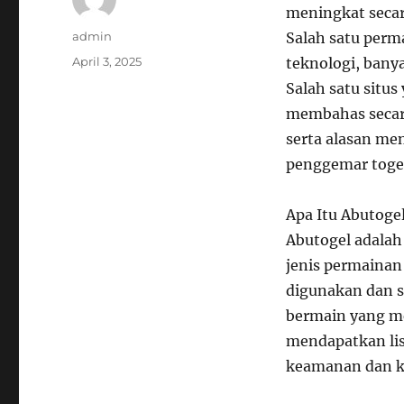
meningkat secara
Author
admin
Salah satu perm
Posted
April 3, 2025
teknologi, bany
on
Salah satu situs
membahas secara
serta alasan men
penggemar toge
Apa Itu Abutoge
Abutogel adalah
jenis permainan
digunakan dan 
bermain yang me
mendapatkan lis
keamanan dan k