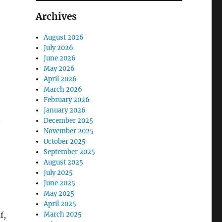
Archives
August 2026
July 2026
June 2026
May 2026
April 2026
March 2026
February 2026
January 2026
n
December 2025
November 2025
October 2025
September 2025
August 2025
July 2025
June 2025
May 2025
April 2025
f,
March 2025