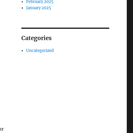
February 2025
January 2025
Categories
Uncategorized
or