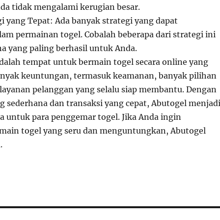
nda tidak mengalami kerugian besar.
i yang Tepat: Ada banyak strategi yang dapat
lam permainan togel. Cobalah beberapa dari strategi ini
a yang paling berhasil untuk Anda.
adalah tempat untuk bermain togel secara online yang
nyak keuntungan, termasuk keamanan, banyak pilihan
layanan pelanggan yang selalu siap membantu. Dengan
g sederhana dan transaksi yang cepat, Abutogel menjad
a untuk para penggemar togel. Jika Anda ingin
main togel yang seru dan menguntungkan, Abutogel
.