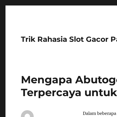
Trik Rahasia Slot Gacor 
Mengapa Abutoge
Terpercaya untuk
Dalam beberapa 