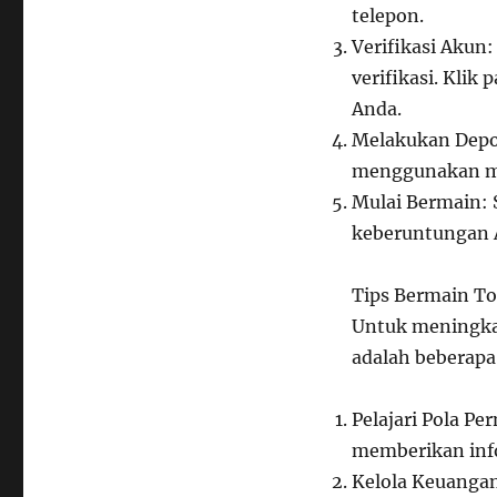
telepon.
Verifikasi Akun
verifikasi. Kli
Anda.
Melakukan Depos
menggunakan me
Mulai Bermain:
keberuntungan A
Tips Bermain To
Untuk meningka
adalah beberapa 
Pelajari Pola P
memberikan inf
Kelola Keuangan