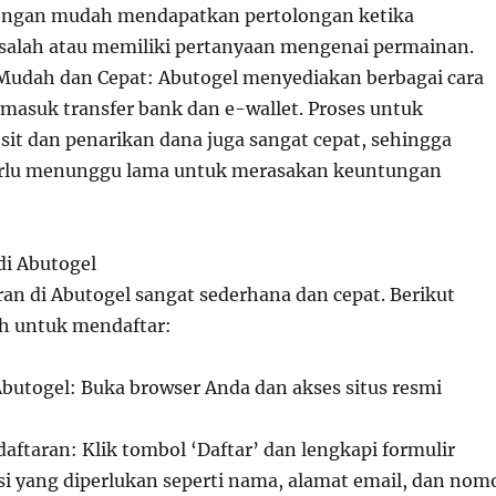
engan mudah mendapatkan pertolongan ketika
alah atau memiliki pertanyaan mengenai permainan.
Mudah dan Cepat: Abutogel menyediakan berbagai cara
masuk transfer bank dan e-wallet. Proses untuk
it dan penarikan dana juga sangat cepat, sehingga
erlu menunggu lama untuk merasakan keuntungan
di Abutogel
ran di Abutogel sangat sederhana dan cepat. Berikut
h untuk mendaftar:
Abutogel: Buka browser Anda dan akses situs resmi
daftaran: Klik tombol ‘Daftar’ dan lengkapi formulir
i yang diperlukan seperti nama, alamat email, dan nom