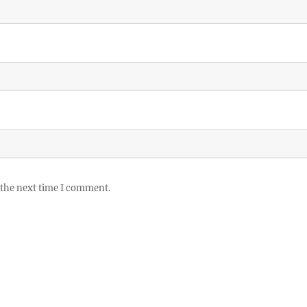
 the next time I comment.