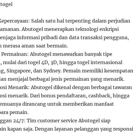
togel
percayaan: Salah satu hal terpenting dalam perjudian
eamanan. Abutogel menerapkan teknologi enkripsi
enjaga informasi pribadi dan data transaksi pengguna,
n merasa aman saat bermain.
n Permainan: Abutogel menawarkan banyak tipe
 mulai dari togel 4D, 3D, hingga togel internasional
g, Singapore, dan Sydney. Pemain memiliki kesempata
an menjajal berbagai jenis permainan yang menarik.
si Menarik: Abutogel dikenal dengan berbagai tawaran
si menarik. Dari bonus pendaftaran, cashback, hingga
 semuanya dirancang untuk memberikan manfaat
ara pemain.
gan 24/7: Tim customer service Abutogel siap
 kapan saja. Dengan layanan pelanggan yang responsi