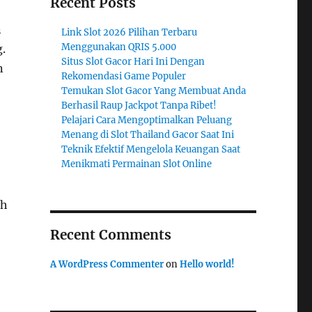
Recent Posts
n
Link Slot 2026 Pilihan Terbaru
Menggunakan QRIS 5.000
.
Situs Slot Gacor Hari Ini Dengan
n
Rekomendasi Game Populer
Temukan Slot Gacor Yang Membuat Anda
Berhasil Raup Jackpot Tanpa Ribet!
Pelajari Cara Mengoptimalkan Peluang
Menang di Slot Thailand Gacor Saat Ini
Teknik Efektif Mengelola Keuangan Saat
Menikmati Permainan Slot Online
ah
Recent Comments
A WordPress Commenter
on
Hello world!