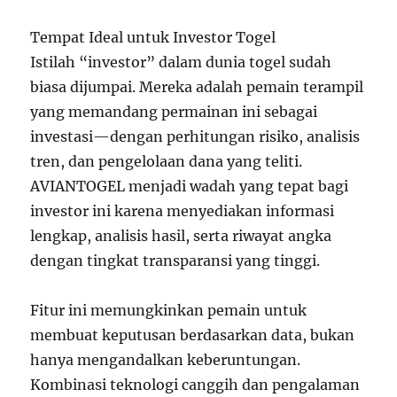
Tempat Ideal untuk Investor Togel
Istilah “investor” dalam dunia togel sudah
biasa dijumpai. Mereka adalah pemain terampil
yang memandang permainan ini sebagai
investasi—dengan perhitungan risiko, analisis
tren, dan pengelolaan dana yang teliti.
AVIANTOGEL menjadi wadah yang tepat bagi
investor ini karena menyediakan informasi
lengkap, analisis hasil, serta riwayat angka
dengan tingkat transparansi yang tinggi.
Fitur ini memungkinkan pemain untuk
membuat keputusan berdasarkan data, bukan
hanya mengandalkan keberuntungan.
Kombinasi teknologi canggih dan pengalaman