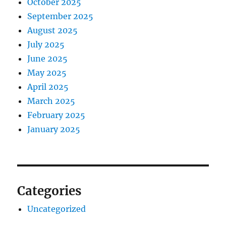
October 2025
September 2025
August 2025
July 2025
June 2025
May 2025
April 2025
March 2025
February 2025
January 2025
Categories
Uncategorized