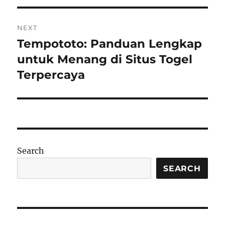
NEXT
Tempototo: Panduan Lengkap
Next
post:
untuk Menang di Situs Togel
Terpercaya
Search
SEARCH