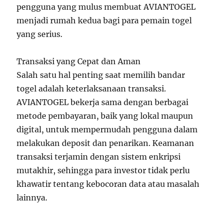
pengguna yang mulus membuat AVIANTOGEL
menjadi rumah kedua bagi para pemain togel
yang serius.
Transaksi yang Cepat dan Aman
Salah satu hal penting saat memilih bandar
togel adalah keterlaksanaan transaksi.
AVIANTOGEL bekerja sama dengan berbagai
metode pembayaran, baik yang lokal maupun
digital, untuk mempermudah pengguna dalam
melakukan deposit dan penarikan. Keamanan
transaksi terjamin dengan sistem enkripsi
mutakhir, sehingga para investor tidak perlu
khawatir tentang kebocoran data atau masalah
lainnya.