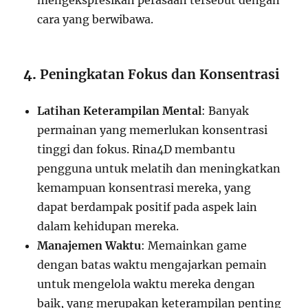
mengekspresikan perasaan tersebut dengan
cara yang berwibawa.
4.
Peningkatan Fokus dan Konsentrasi
Latihan Keterampilan Mental
: Banyak
permainan yang memerlukan konsentrasi
tinggi dan fokus. Rina4D membantu
pengguna untuk melatih dan meningkatkan
kemampuan konsentrasi mereka, yang
dapat berdampak positif pada aspek lain
dalam kehidupan mereka.
Manajemen Waktu
: Memainkan game
dengan batas waktu mengajarkan pemain
untuk mengelola waktu mereka dengan
baik, yang merupakan keterampilan penting