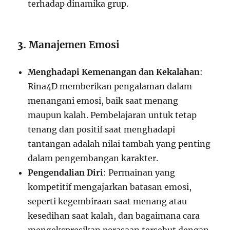
terhadap dinamika grup.
3.
Manajemen Emosi
Menghadapi Kemenangan dan Kekalahan
:
Rina4D memberikan pengalaman dalam
menangani emosi, baik saat menang
maupun kalah. Pembelajaran untuk tetap
tenang dan positif saat menghadapi
tantangan adalah nilai tambah yang penting
dalam pengembangan karakter.
Pengendalian Diri
: Permainan yang
kompetitif mengajarkan batasan emosi,
seperti kegembiraan saat menang atau
kesedihan saat kalah, dan bagaimana cara