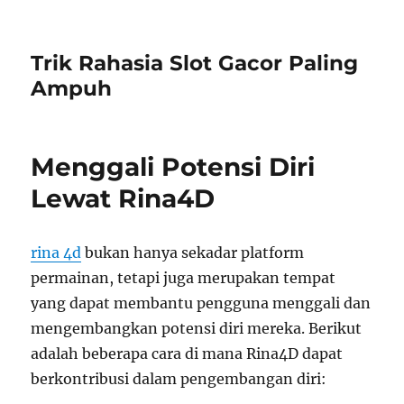
Trik Rahasia Slot Gacor Paling
Ampuh
Menggali Potensi Diri
Lewat Rina4D
rina 4d
bukan hanya sekadar platform
permainan, tetapi juga merupakan tempat
yang dapat membantu pengguna menggali dan
mengembangkan potensi diri mereka. Berikut
adalah beberapa cara di mana Rina4D dapat
berkontribusi dalam pengembangan diri: