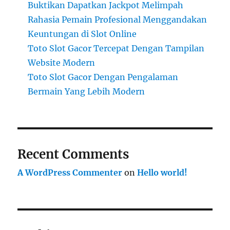
Buktikan Dapatkan Jackpot Melimpah
Rahasia Pemain Profesional Menggandakan
Keuntungan di Slot Online
Toto Slot Gacor Tercepat Dengan Tampilan
Website Modern
Toto Slot Gacor Dengan Pengalaman
Bermain Yang Lebih Modern
Recent Comments
A WordPress Commenter
on
Hello world!