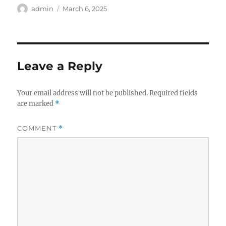
Author
Posted
admin
March 6, 2025
on
Leave a Reply
Your email address will not be published.
Required fields
are marked
*
COMMENT
*