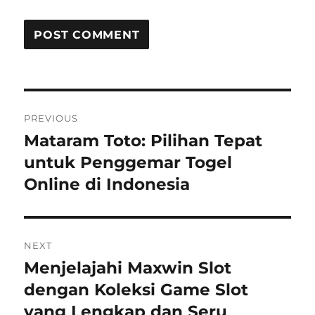
Post
PREVIOUS
navigation
Mataram Toto: Pilihan Tepat
Previous
post:
untuk Penggemar Togel
Online di Indonesia
NEXT
Menjelajahi Maxwin Slot
Next
post:
dengan Koleksi Game Slot
yang Lengkap dan Seru