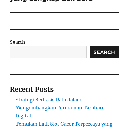
Search
SEARCH
Recent Posts
Strategi Berbasis Data dalam
Mengembangkan Permainan Taruhan
Digital
Temukan Link Slot Gacor Terpercaya yang