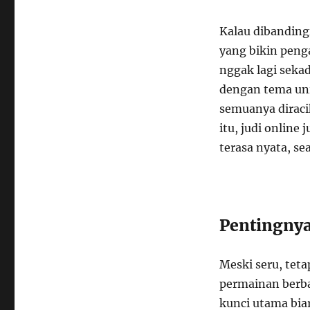
Kalau dibanding
yang bikin penga
nggak lagi seka
dengan tema unik
semuanya diraci
itu, judi online 
terasa nyata, se
Pentingnya
Meski seru, teta
permainan berbas
kunci utama bia