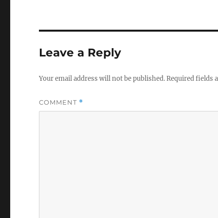
Leave a Reply
Your email address will not be published.
Required fields
COMMENT
*