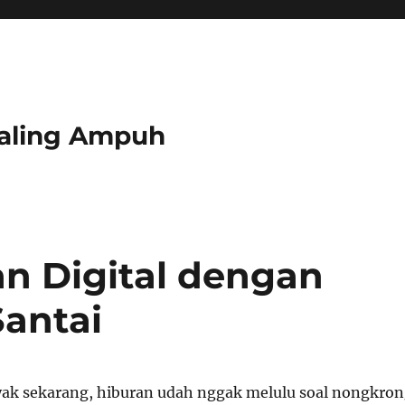
Paling Ampuh
n Digital dengan
Santai
kayak sekarang, hiburan udah nggak melulu soal nongkro