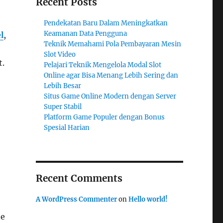
Recent Posts
Pendekatan Baru Dalam Meningkatkan
Keamanan Data Pengguna
l
,
Teknik Memahami Pola Pembayaran Mesin
Slot Video
t.
Pelajari Teknik Mengelola Modal Slot
Online agar Bisa Menang Lebih Sering dan
Lebih Besar
Situs Game Online Modern dengan Server
Super Stabil
Platform Game Populer dengan Bonus
Spesial Harian
Recent Comments
A WordPress Commenter
on
Hello world!
ne