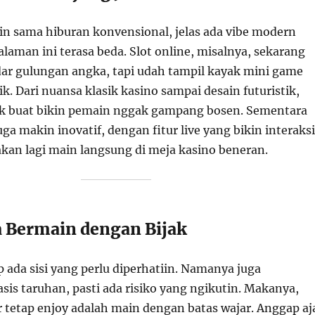
in sama hiburan konvensional, jelas ada vibe modern
laman ini terasa beda. Slot online, misalnya, sekarang
dar gulungan angka, tapi udah tampil kayak mini game
. Dari nuansa klasik kasino sampai desain futuristik,
k buat bikin pemain nggak gampang bosen. Sementara
juga makin inovatif, dengan fitur live yang bikin interaksi
akan lagi main langsung di meja kasino beneran.
 Bermain dengan Bijak
p ada sisi yang perlu diperhatiin. Namanya juga
is taruhan, pasti ada risiko yang ngikutin. Makanya,
r tetap enjoy adalah main dengan batas wajar. Anggap aj