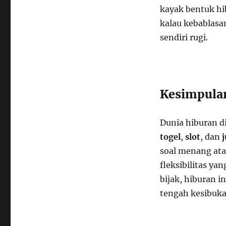
kayak bentuk hib
kalau kebablasan
sendiri rugi.
Kesimpula
Dunia hiburan d
togel
,
slot
, dan
j
soal menang ata
fleksibilitas ya
bijak, hiburan in
tengah kesibuka