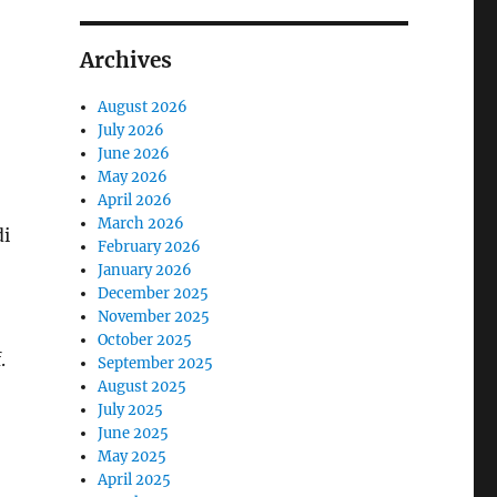
Archives
August 2026
July 2026
June 2026
May 2026
April 2026
March 2026
di
February 2026
January 2026
December 2025
November 2025
October 2025
.
September 2025
August 2025
July 2025
June 2025
May 2025
April 2025