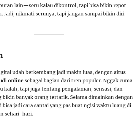
uran lain—seru kalau dikontrol, tapi bisa bikin repot
. Jadi, nikmati serunya, tapi jangan sampai bikin diri
n
igital udah berkembang jadi makin luas, dengan
situs
udi online
sebagai bagian dari tren populer. Nggak cuma
u kalah, tapi juga tentang pengalaman, sensasi, dan
ng bikin banyak orang tertarik. Selama dimainkan dengan
i bisa jadi cara santai yang pas buat ngisi waktu luang di
n sehari-hari.