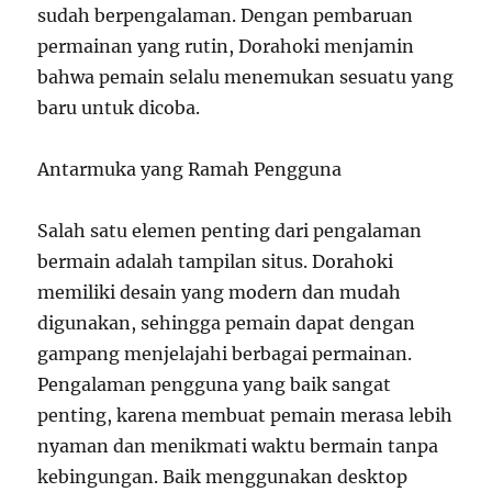
sudah berpengalaman. Dengan pembaruan
permainan yang rutin, Dorahoki menjamin
bahwa pemain selalu menemukan sesuatu yang
baru untuk dicoba.
Antarmuka yang Ramah Pengguna
Salah satu elemen penting dari pengalaman
bermain adalah tampilan situs. Dorahoki
memiliki desain yang modern dan mudah
digunakan, sehingga pemain dapat dengan
gampang menjelajahi berbagai permainan.
Pengalaman pengguna yang baik sangat
penting, karena membuat pemain merasa lebih
nyaman dan menikmati waktu bermain tanpa
kebingungan. Baik menggunakan desktop