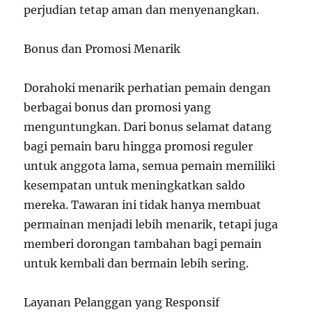
perjudian tetap aman dan menyenangkan.
Bonus dan Promosi Menarik
Dorahoki menarik perhatian pemain dengan
berbagai bonus dan promosi yang
menguntungkan. Dari bonus selamat datang
bagi pemain baru hingga promosi reguler
untuk anggota lama, semua pemain memiliki
kesempatan untuk meningkatkan saldo
mereka. Tawaran ini tidak hanya membuat
permainan menjadi lebih menarik, tetapi juga
memberi dorongan tambahan bagi pemain
untuk kembali dan bermain lebih sering.
Layanan Pelanggan yang Responsif