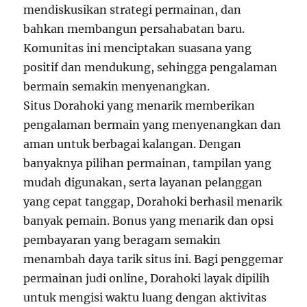
mendiskusikan strategi permainan, dan
bahkan membangun persahabatan baru.
Komunitas ini menciptakan suasana yang
positif dan mendukung, sehingga pengalaman
bermain semakin menyenangkan.
Situs Dorahoki yang menarik memberikan
pengalaman bermain yang menyenangkan dan
aman untuk berbagai kalangan. Dengan
banyaknya pilihan permainan, tampilan yang
mudah digunakan, serta layanan pelanggan
yang cepat tanggap, Dorahoki berhasil menarik
banyak pemain. Bonus yang menarik dan opsi
pembayaran yang beragam semakin
menambah daya tarik situs ini. Bagi penggemar
permainan judi online, Dorahoki layak dipilih
untuk mengisi waktu luang dengan aktivitas