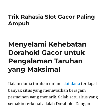
Trik Rahasia Slot Gacor Paling
Ampuh
Menyelami Kehebatan
Dorahoki Gacor untuk
Pengalaman Taruhan
yang Maksimal
Dalam dunia taruhan online,
slot dana
terdapat
banyak situs yang menawarkan beragam
permainan yang menarik. Salah satu situs yang
semakin terkenal adalah Dorahoki. Dengan