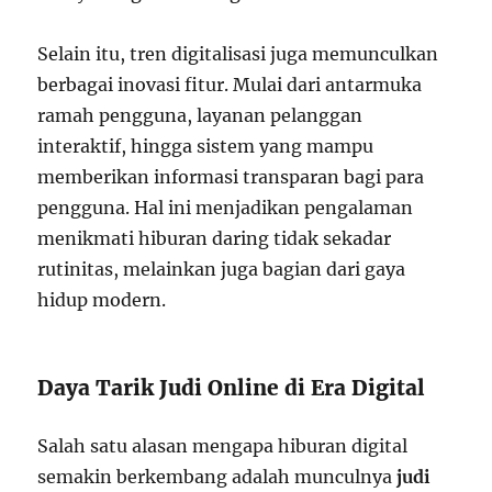
Selain itu, tren digitalisasi juga memunculkan
berbagai inovasi fitur. Mulai dari antarmuka
ramah pengguna, layanan pelanggan
interaktif, hingga sistem yang mampu
memberikan informasi transparan bagi para
pengguna. Hal ini menjadikan pengalaman
menikmati hiburan daring tidak sekadar
rutinitas, melainkan juga bagian dari gaya
hidup modern.
Daya Tarik Judi Online di Era Digital
Salah satu alasan mengapa hiburan digital
semakin berkembang adalah munculnya
judi