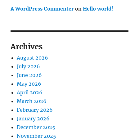
A WordPress Commenter
on
Hello world!
Archives
August 2026
July 2026
June 2026
May 2026
April 2026
March 2026
February 2026
January 2026
December 2025
November 2025