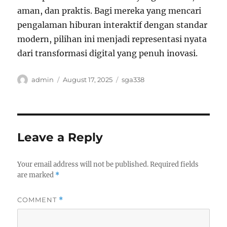
aman, dan praktis. Bagi mereka yang mencari
pengalaman hiburan interaktif dengan standar
modern, pilihan ini menjadi representasi nyata
dari transformasi digital yang penuh inovasi.
Author
Posted
Tags
admin
August 17, 2025
sga338
on
Leave a Reply
Your email address will not be published.
Required fields
are marked
*
COMMENT
*