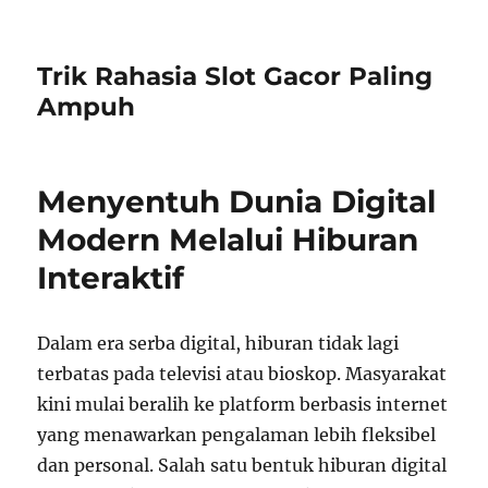
Trik Rahasia Slot Gacor Paling
Ampuh
Menyentuh Dunia Digital
Modern Melalui Hiburan
Interaktif
Dalam era serba digital, hiburan tidak lagi
terbatas pada televisi atau bioskop. Masyarakat
kini mulai beralih ke platform berbasis internet
yang menawarkan pengalaman lebih fleksibel
dan personal. Salah satu bentuk hiburan digital