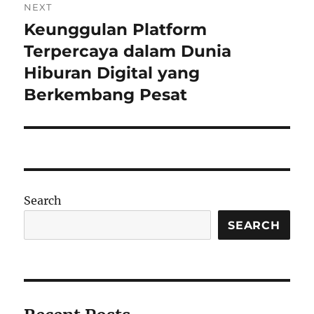
NEXT
Keunggulan Platform
Next
post:
Terpercaya dalam Dunia
Hiburan Digital yang
Berkembang Pesat
Search
SEARCH