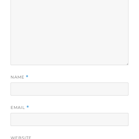
NAME
*
EMAIL
*
WEBSITE