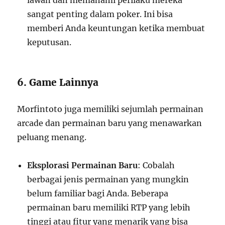
lawan dan memahami perilaku mereka
sangat penting dalam poker. Ini bisa
memberi Anda keuntungan ketika membuat
keputusan.
6. Game Lainnya
Morfintoto juga memiliki sejumlah permainan
arcade dan permainan baru yang menawarkan
peluang menang.
Eksplorasi Permainan Baru
: Cobalah
berbagai jenis permainan yang mungkin
belum familiar bagi Anda. Beberapa
permainan baru memiliki RTP yang lebih
tinggi atau fitur yang menarik yang bisa