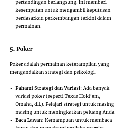
pertandingan berlangsung. Ini memberi
kesempatan untuk mengambil keputusan
berdasarkan perkembangan terkini dalam
permainan.
5. Poker
Poker adalah permainan keterampilan yang
mengandalkan strategi dan psikologi.
Pahami Strategi dan Variasi
: Ada banyak
variasi poker (seperti Texas Hold’em,
Omaha, dll.). Pelajari strategi untuk masing-
masing untuk meningkatkan peluang Anda.
Baca Lawan
: Kemampuan untuk membaca