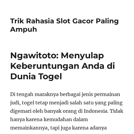
Trik Rahasia Slot Gacor Paling
Ampuh
Ngawitoto: Menyulap
Keberuntungan Anda di
Dunia Togel
Di tengah maraknya berbagai jenis permainan
judi, togel tetap menjadi salah satu yang paling
digemari oleh banyak orang di Indonesia. Tidak
hanya karena kemudahan dalam
memainkannya, tapi juga karena adanya