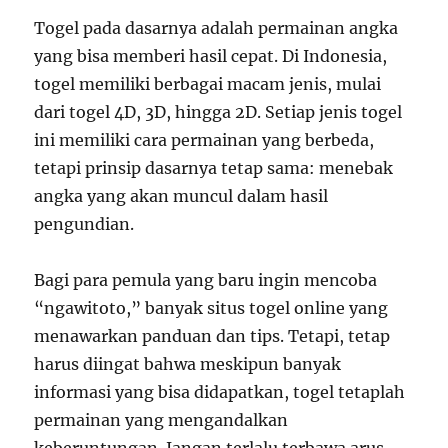
Togel pada dasarnya adalah permainan angka
yang bisa memberi hasil cepat. Di Indonesia,
togel memiliki berbagai macam jenis, mulai
dari togel 4D, 3D, hingga 2D. Setiap jenis togel
ini memiliki cara permainan yang berbeda,
tetapi prinsip dasarnya tetap sama: menebak
angka yang akan muncul dalam hasil
pengundian.
Bagi para pemula yang baru ingin mencoba
“ngawitoto,” banyak situs togel online yang
menawarkan panduan dan tips. Tetapi, tetap
harus diingat bahwa meskipun banyak
informasi yang bisa didapatkan, togel tetaplah
permainan yang mengandalkan