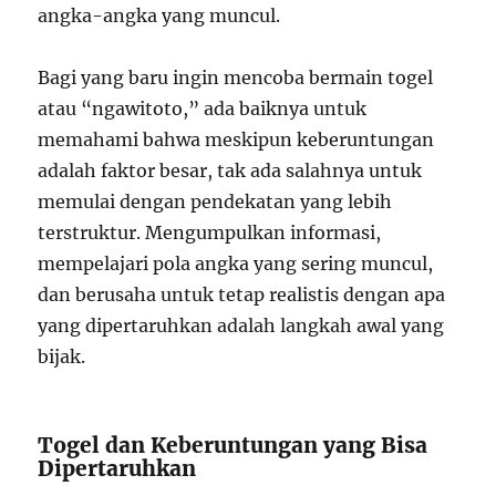
angka-angka yang muncul.
Bagi yang baru ingin mencoba bermain togel
atau “ngawitoto,” ada baiknya untuk
memahami bahwa meskipun keberuntungan
adalah faktor besar, tak ada salahnya untuk
memulai dengan pendekatan yang lebih
terstruktur. Mengumpulkan informasi,
mempelajari pola angka yang sering muncul,
dan berusaha untuk tetap realistis dengan apa
yang dipertaruhkan adalah langkah awal yang
bijak.
Togel dan Keberuntungan yang Bisa
Dipertaruhkan