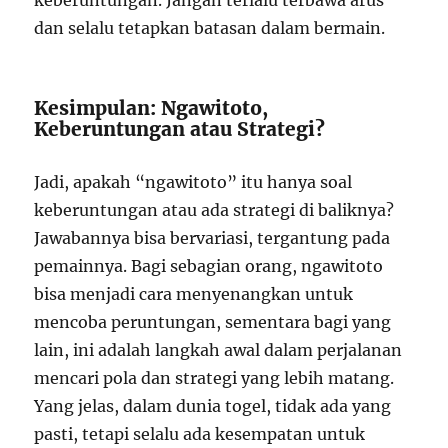
keberuntungan. Jangan terlalu terbawa arus
dan selalu tetapkan batasan dalam bermain.
Kesimpulan: Ngawitoto,
Keberuntungan atau Strategi?
Jadi, apakah “ngawitoto” itu hanya soal
keberuntungan atau ada strategi di baliknya?
Jawabannya bisa bervariasi, tergantung pada
pemainnya. Bagi sebagian orang, ngawitoto
bisa menjadi cara menyenangkan untuk
mencoba peruntungan, sementara bagi yang
lain, ini adalah langkah awal dalam perjalanan
mencari pola dan strategi yang lebih matang.
Yang jelas, dalam dunia togel, tidak ada yang
pasti, tetapi selalu ada kesempatan untuk