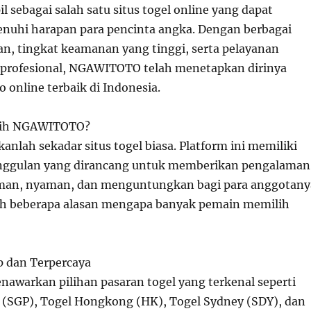
l sebagai salah satu situs togel online yang dapat
nuhi harapan para pencinta angka. Dengan berbagai
an, tingkat keamanan yang tinggi, serta pelayanan
 profesional, NGAWITOTO telah menetapkan dirinya
o online terbaik di Indonesia.
ih NGAWITOTO?
lah sekadar situs togel biasa. Platform ini memiliki
unggulan yang dirancang untuk memberikan pengalaman
man, nyaman, dan menguntungkan bagi para anggotany
lah beberapa alasan mengapa banyak pemain memilih
 dan Terpercaya
arkan pilihan pasaran togel yang terkenal seperti
 (SGP), Togel Hongkong (HK), Togel Sydney (SDY), dan