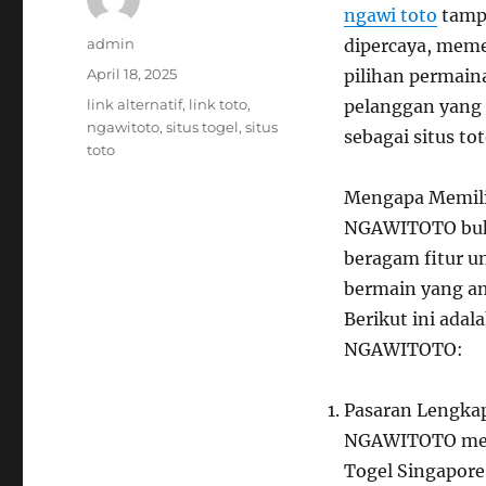
ngawi toto
tampi
Author
admin
dipercaya, meme
Posted
April 18, 2025
pilihan permain
on
Tags
link alternatif
,
link toto
,
pelanggan yang
ngawitoto
,
situs togel
,
situs
sebagai situs tot
toto
Mengapa Memil
NGAWITOTO bukan
beragam fitur 
bermain yang a
Berikut ini ada
NGAWITOTO:
Pasaran Lengkap
NGAWITOTO menaw
Togel Singapore