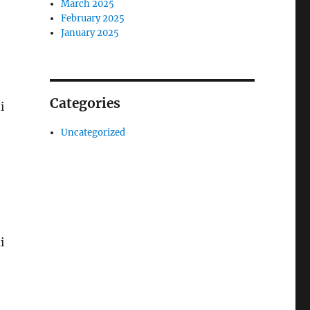
March 2025
February 2025
January 2025
Categories
i
Uncategorized
i