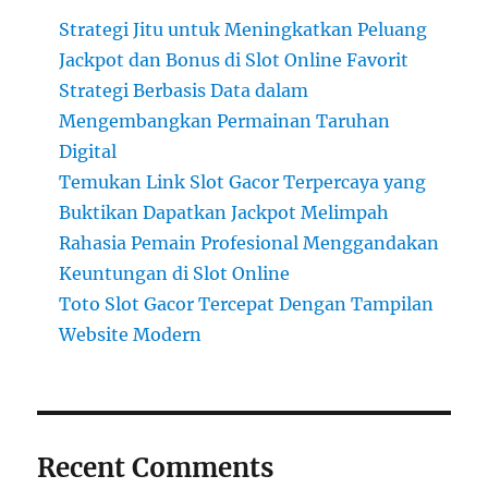
Strategi Jitu untuk Meningkatkan Peluang
Jackpot dan Bonus di Slot Online Favorit
Strategi Berbasis Data dalam
Mengembangkan Permainan Taruhan
Digital
Temukan Link Slot Gacor Terpercaya yang
Buktikan Dapatkan Jackpot Melimpah
Rahasia Pemain Profesional Menggandakan
Keuntungan di Slot Online
Toto Slot Gacor Tercepat Dengan Tampilan
Website Modern
Recent Comments