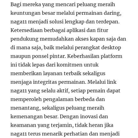
Bagi mereka yang mencari peluang meraih
keuntungan besar melalui permainan daring,
naga11 menjadi solusi lengkap dan terdepan.
Ketersediaan berbagai aplikasi dan fitur
pendukung memudahkan akses kapan saja dan
di mana saja, baik melalui perangkat desktop
maupun ponsel pintar. Keberhasilan platform
ini tidak lepas dari komitmen untuk
memberikan layanan terbaik sekaligus
menjaga integritas permainan. Melalui link
naga11 yang selalu aktif, setiap pemain dapat
memperoleh pengalaman berbeda dan
menantang, sekaligus peluang meraih
kemenangan besar. Dengan inovasi dan
keamanan yang terjamin, tidak heran jika
naga11 terus menarik perhatian dan menjadi