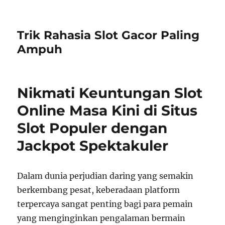
Trik Rahasia Slot Gacor Paling
Ampuh
Nikmati Keuntungan Slot
Online Masa Kini di Situs
Slot Populer dengan
Jackpot Spektakuler
Dalam dunia perjudian daring yang semakin
berkembang pesat, keberadaan platform
terpercaya sangat penting bagi para pemain
yang menginginkan pengalaman bermain