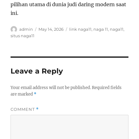
pilihan utama di dunia judi daring modern saat
ini.
Author
Posted
Tags
admin
May 14, 2026
link naga11
,
naga 11
,
naga11
,
on
situs naga11
Leave a Reply
Your email address will not be published.
Required fields
are marked
*
COMMENT
*