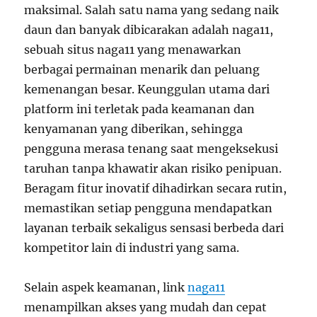
maksimal. Salah satu nama yang sedang naik
daun dan banyak dibicarakan adalah naga11,
sebuah situs naga11 yang menawarkan
berbagai permainan menarik dan peluang
kemenangan besar. Keunggulan utama dari
platform ini terletak pada keamanan dan
kenyamanan yang diberikan, sehingga
pengguna merasa tenang saat mengeksekusi
taruhan tanpa khawatir akan risiko penipuan.
Beragam fitur inovatif dihadirkan secara rutin,
memastikan setiap pengguna mendapatkan
layanan terbaik sekaligus sensasi berbeda dari
kompetitor lain di industri yang sama.
Selain aspek keamanan, link
naga11
menampilkan akses yang mudah dan cepat