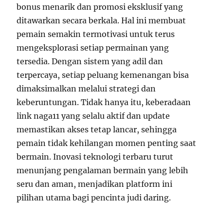
bonus menarik dan promosi eksklusif yang
ditawarkan secara berkala. Hal ini membuat
pemain semakin termotivasi untuk terus
mengeksplorasi setiap permainan yang
tersedia. Dengan sistem yang adil dan
terpercaya, setiap peluang kemenangan bisa
dimaksimalkan melalui strategi dan
keberuntungan. Tidak hanya itu, keberadaan
link naga11 yang selalu aktif dan update
memastikan akses tetap lancar, sehingga
pemain tidak kehilangan momen penting saat
bermain. Inovasi teknologi terbaru turut
menunjang pengalaman bermain yang lebih
seru dan aman, menjadikan platform ini
pilihan utama bagi pencinta judi daring.